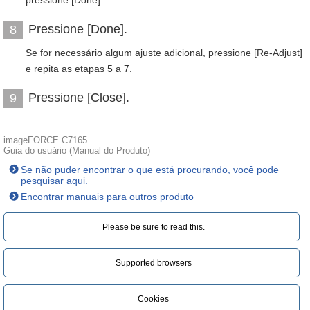
pressione [Done].
Pressione [Done].
8
Se for necessário algum ajuste adicional, pressione [Re-Adjust]
e repita as etapas 5 a 7.
Pressione [Close].
9
imageFORCE C7165
Guia do usuário (Manual do Produto)
Se não puder encontrar o que está procurando, você pode
pesquisar aqui.
Encontrar manuais para outros produto
Please be sure to read this.‎
Supported browsers
Cookies