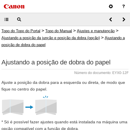
>
>
>
Topo do Topo do Portal
Topo do Manual
Ajustes e manutenção
>
Ajustando a posição da junção e posição da dobra (opção)
Ajustando a
posição de dobra do papel
Ajustando a posição de dobra do papel
Número do documento: EYX0-12F
Ajuste a posição da dobra para a esquerda ou direta, de modo que
fique no centro do papel.
* Só é possível fazer ajustes quando está instalada na máquina uma
opção compatível com a função de dobra.