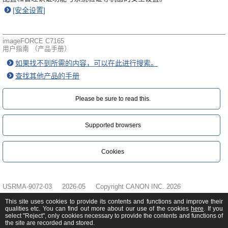
[安全设置]
imageFORCE C7165
用户指南 （产品手册）
如果找不到所需的内容，可以在此进行搜索。
查找其他产品的手册
Please be sure to read this.‎
Supported browsers
Cookies
USRMA-9072-03
2026-05
Copyright CANON INC. 2026
This site uses cookies to provide its contents and functions and improve their
qualities etc. You can find out more about our use of the cookies
here
. If you
select "Reject", only cookies necessary to provide the contents and functions of
the site are recorded and stored.