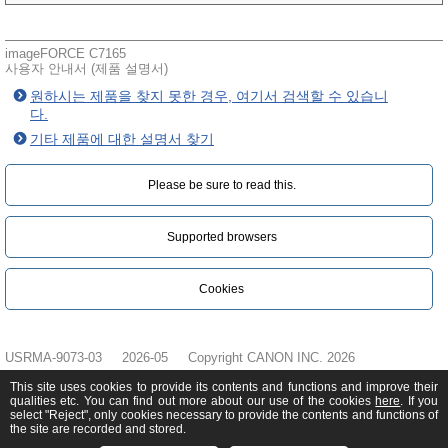
imageFORCE C7165
사용자 안내서 (제품 설명서)
원하시는 제품을 찾지 못한 경우, 여기서 검색할 수 있습니
다.
기타 제품에 대한 설명서 찾기
Please be sure to read this.‎
Supported browsers
Cookies
USRMA-9073-03
2026-05
Copyright CANON INC. 2026
This site uses cookies to provide its contents and functions and improve their
qualities etc. You can find out more about our use of the cookies
here
. If you
select "Reject", only cookies necessary to provide the contents and functions of
the site are recorded and stored.