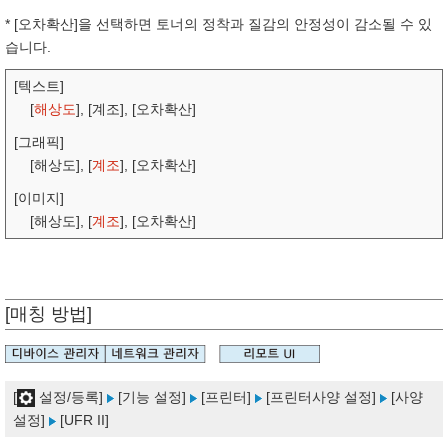
* [오차확산]을 선택하면 토너의 정착과 질감의 안정성이 감소될 수 있
습니다.
[텍스트]
[
해상도
], [계조], [오차확산]
[그래픽]
[해상도], [
계조
], [오차확산]
[이미지]
[해상도], [
계조
], [오차확산]
[매칭 방법]
[
설정/등록]
[기능 설정]
[프린터]
[프린터사양 설정]
[사양
설정]
[UFR II]