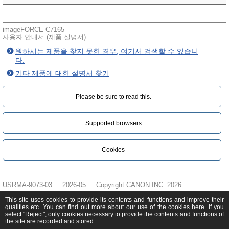
imageFORCE C7165
사용자 안내서 (제품 설명서)
원하시는 제품을 찾지 못한 경우, 여기서 검색할 수 있습니
다.
기타 제품에 대한 설명서 찾기
Please be sure to read this.‎
Supported browsers
Cookies
USRMA-9073-03
2026-05
Copyright CANON INC. 2026
This site uses cookies to provide its contents and functions and improve their
qualities etc. You can find out more about our use of the cookies
here
. If you
select "Reject", only cookies necessary to provide the contents and functions of
the site are recorded and stored.