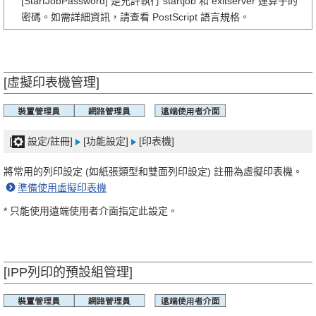
[StartJobPassword] 是允許執行 startjob 和 exitserver 運算子的
密碼。如需詳細資訊，請查看 PostScript 語言規格。
[虛擬印表機管理]
[
設定/註冊]
[功能設定]
[印表機]
將常用的列印設定 (如紙張類型和雙面列印設定) 註冊為虛擬印表機。
準備使用虛擬印表機
* 只能使用遠端使用者介面指定此設定。
[IPP列印的預設組管理]