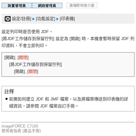
[
設定/註冊]
[功能設定]
[印表機]
設定列印時是否使用 JDF。
[將JDF工作儲存到保留佇列] 設定為 [開啟] 時，本機會暫時保留 JDF 列
印資料，不會立即列印。
[開啟], [
關閉
]
[將JDF工作儲存到保留佇列]
[開啟], [
關閉
]
註釋
如需如何建立 JDF 和 JMF 檔案，以及將檔案傳送到印表機的詳
細資訊，請參閱 JDF 檔案自訂手冊。
imageFORCE C7165
使用者指南 (產品手冊)