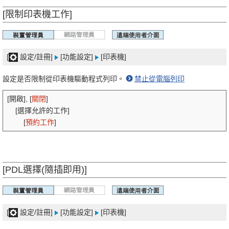
[限制印表機工作]
[
設定/註冊]
[功能設定]
[印表機]
設定是否限制從印表機驅動程式列印。
禁止從電腦列印
[開啟], [
關閉
]
[選擇允許的工作]
[
預約工作
]
[PDL選擇(隨插即用)]
[
設定/註冊]
[功能設定]
[印表機]