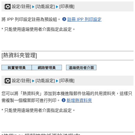
[
設定/註冊]
[功能設定]
[印表機]
將 IPP 列印設定註冊為預設組。
註冊 IPP 列印設定
* 只能使用遠端使用者介面指定此設定。
[熱資料夾管理]
[
設定/註冊]
[功能設定]
[印表機]
您可以將「熱資料夾」添加到本機進階郵件信箱的共用資料夾，這樣只
需複製一個檔案即可進行列印。
新增熱資料夾
* 只能使用遠端使用者介面指定此設定。