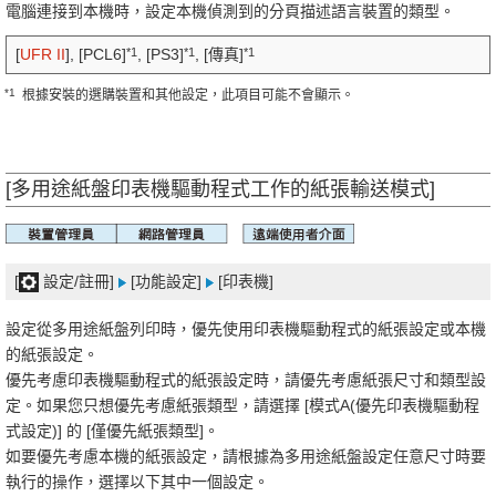
電腦連接到本機時，設定本機偵測到的分頁描述語言裝置的類型。
*1
*1
*1
[
UFR II
], [PCL6]
, [PS3]
, [傳真]
*1
根據安裝的選購裝置和其他設定，此項目可能不會顯示。
[多用途紙盤印表機驅動程式工作的紙張輸送模式]
[
設定/註冊]
[功能設定]
[印表機]
設定從多用途紙盤列印時，優先使用印表機驅動程式的紙張設定或本機
的紙張設定。
優先考慮印表機驅動程式的紙張設定時，請優先考慮紙張尺寸和類型設
定。如果您只想優先考慮紙張類型，請選擇 [模式A(優先印表機驅動程
式設定)] 的 [僅優先紙張類型]。
如要優先考慮本機的紙張設定，請根據為多用途紙盤設定任意尺寸時要
執行的操作，選擇以下其中一個設定。