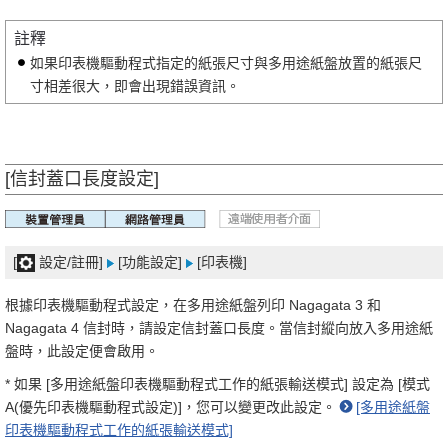
註釋
如果印表機驅動程式指定的紙張尺寸與多用途紙盤放置的紙張尺
寸相差很大，即會出現錯誤資訊。
[信封蓋口長度設定]
[
設定/註冊]
[功能設定]
[印表機]
根據印表機驅動程式設定，在多用途紙盤列印 Nagagata 3 和
Nagagata 4 信封時，請設定信封蓋口長度。當信封縱向放入多用途紙
盤時，此設定便會啟用。
* 如果 [多用途紙盤印表機驅動程式工作的紙張輸送模式] 設定為 [模式
A(優先印表機驅動程式設定)]，您可以變更改此設定。
[多用途紙盤
印表機驅動程式工作的紙張輸送模式]