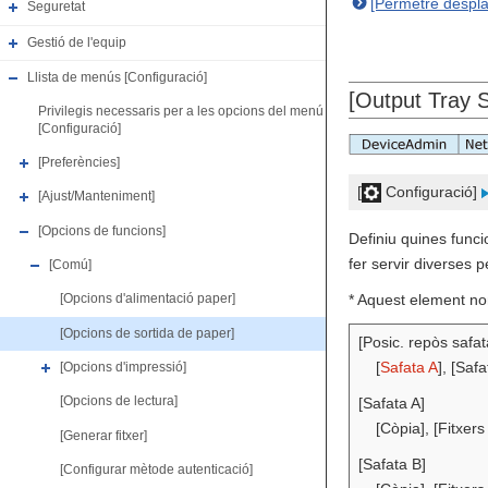
[Permetre desplaç
Seguretat
Gestió de l'equip
Llista de menús [Configuració]
[Output Tray S
Privilegis necessaris per a les opcions del menú
[Configuració]
[Preferències]
[
Configuració]
[Ajust/Manteniment]
[Opcions de funcions]
Definiu quines funci
fer servir diverses p
[Comú]
* Aquest element no
[Opcions d'alimentació paper]
[Opcions de sortida de paper]
[Posic. repòs safat
[
Safata A
], [Safa
[Opcions d'impressió]
[Opcions de lectura]
[Safata A]
[Còpia], [Fitxers
[Generar fitxer]
[Safata B]
[Configurar mètode autenticació]