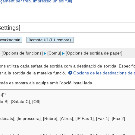
ament per treb. impressió un sol full]
ettings]
[Opcions de funcions]
[Comú]
[Opcions de sortida de paper]
ons utilitza cada safata de sortida com a destinació de sortida. Especifi
er a la sortida de la mateixa funció.
Opcions de les destinacions de 
més es mostra als equips amb l'opció instal·lada.
*1
a]
ta B], [Safata C], [Off]
 desats], [Impressora], [Rebre], [Altres], [IP Fax 1], [Fax 1], [Fax 2]