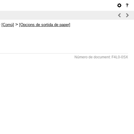
>
>
[Comú]
[Opcions de sortida de paper]
Número de document: F4L0-0SX