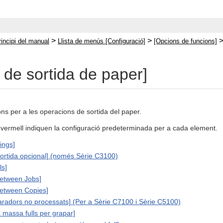
>
>
rincipi del manual
Llista de menús [Configuració]
[Opcions de funcions]
 de sortida de paper]
ns per a les operacions de sortida del paper.
r vermell indiquen la configuració predeterminada per a cada element.
ings]
sortida opcional] (només Sèrie C3100)
ls]
Between Jobs]
Between Copies]
aradors no processats] (Per a Sèrie C7100 i Sèrie C5100)
 massa fulls per grapar]