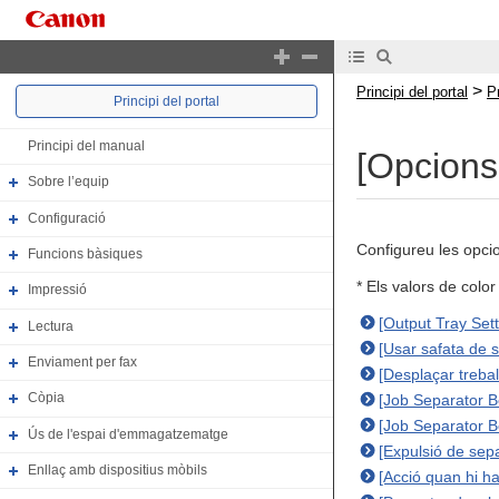
>
Principi del portal
P
Principi del portal
Principi del manual
[Opcions
Sobre l’equip
Configuració
Configureu les opcio
Funcions bàsiques
* Els valors de colo
Impressió
[Output Tray Sett
Lectura
[Usar safata de 
Enviament per fax
[Desplaçar trebal
Còpia
[Job Separator 
[Job Separator 
Ús de l'espai d'emmagatzematge
[Expulsió de sep
Enllaç amb dispositius mòbils
[Acció quan hi ha