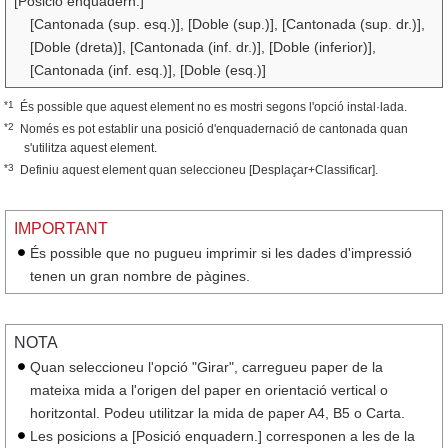
[Posició enquadern.]
[Cantonada (sup. esq.)], [Doble (sup.)], [Cantonada (sup. dr.)],
[Doble (dreta)], [Cantonada (inf. dr.)], [Doble (inferior)],
[Cantonada (inf. esq.)], [Doble (esq.)]
*1
És possible que aquest element no es mostri segons l'opció instal·lada.
*2
Només es pot establir una posició d'enquadernació de cantonada quan
s'utilitza aquest element.
*3
Definiu aquest element quan seleccioneu [Desplaçar+Classificar].
IMPORTANT
És possible que no pugueu imprimir si les dades d'impressió
tenen un gran nombre de pàgines.
NOTA
Quan seleccioneu l'opció "Girar", carregueu paper de la
mateixa mida a l'origen del paper en orientació vertical o
horitzontal. Podeu utilitzar la mida de paper A4, B5 o Carta.
Les posicions a [Posició enquadern.] corresponen a les de la