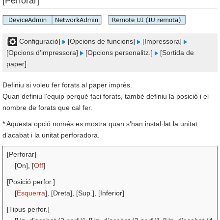
[Perforar]
[
Configuració]
[Opcions de funcions]
[Impressora]
[Opcions d'impressora]
[Opcions personalitz.]
[Sortida de
paper]
Definiu si voleu fer forats al paper imprès.
Quan definiu l'equip perquè faci forats, també definiu la posició i el
nombre de forats que cal fer.
* Aquesta opció només es mostra quan s'han instal·lat la unitat
d'acabat i la unitat perforadora.
[Perforar]
[On], [
Off
]
[Posició perfor.]
[
Esquerra
], [Dreta], [Sup.], [Inferior]
[Tipus perfor.]