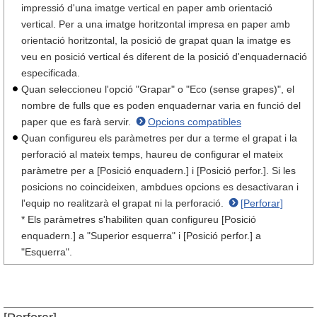
impressió d'una imatge vertical en paper amb orientació
vertical. Per a una imatge horitzontal impresa en paper amb
orientació horitzontal, la posició de grapat quan la imatge es
veu en posició vertical és diferent de la posició d'enquadernació
especificada.
Quan seleccioneu l'opció "Grapar" o "Eco (sense grapes)", el
nombre de fulls que es poden enquadernar varia en funció del
paper que es farà servir.
Opcions compatibles
Quan configureu els paràmetres per dur a terme el grapat i la
perforació al mateix temps, haureu de configurar el mateix
paràmetre per a [Posició enquadern.] i [Posició perfor.]. Si les
posicions no coincideixen, ambdues opcions es desactivaran i
l'equip no realitzarà el grapat ni la perforació.
[Perforar]
* Els paràmetres s'habiliten quan configureu [Posició
enquadern.] a "Superior esquerra" i [Posició perfor.] a
"Esquerra".