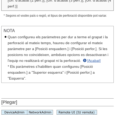
[Un. d'acabat (2 perf.)], [Un. d'acabat (3 perf.)], [Un. d'acabat (4
perf.)]
* Segons el vostre país o regió, el tipus de perforació disponible pot variar.
NOTA
Quan configureu els paràmetres per dur a terme el grapat i la
perforació al mateix temps, haureu de configurar el mateix
paràmetre per a [Posició enquadern.] i [Posició perfor.]. Si les
posicions no coincideixen, ambdues opcions es desactivaran i
l'equip no realitzarà el grapat ni la perforació.
[Acabat]
* Els paràmetres s'habiliten quan configureu [Posició
enquadern.] a "Superior esquerra" i [Posició perfor.] a
"Esquerra".
[Plegar]