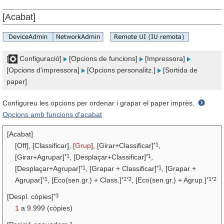
[Acabat]
[
Configuració]
[Opcions de funcions]
[Impressora]
[Opcions d'impressora]
[Opcions personalitz.]
[Sortida de
paper]
Configureu les opcions per ordenar i grapar el paper imprès.
Opcions amb funcions d'acabat
[Acabat]
*1
[Off], [Classificar], [
Grup
], [Girar+Classificar]
,
*1
*1
[Girar+Agrupar]
, [Desplaçar+Classificar]
,
*1
*1
[Desplaçar+Agrupar]
, [Grapar + Classificar]
, [Grapar +
*1
*1*2
*1*2
Agrupar]
, [Eco(sen.gr.) + Class.]
, [Eco(sen.gr.) + Agrup.]
*3
[Despl. còpies]
1
a 9.999 (còpies)