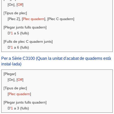
[On], [
Off
]
[Tipus de plec]
[Plec Z], [
Plec quadern
], [Plec C quadern]
[Plegar junts fulls quadern]
D'
1
a 5 (fulls)
[Fulls de plec C quadern junts]
D'
1
a 6 (fulls)
Per a Sèrie C3100 (Quan la unitat d'acabat de quaderns està
instal·lada)
[Plegar]
[On], [
Off
]
[Tipus de plec]
[
Plec quadern
]
[Plegar junts fulls quadern]
D'
1
a 3 (fulls)