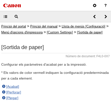
>
>
>
Principi del portal
Principi del manual
Llista de menús [Configuració]
>
>
Menú d'opcions d'impressora
[Custom Settings]
[Sortida de paper]
[Sortida de paper]
Número de document: F4L0-0X7
Configurar els paràmetres d'acabat per a la impressió.
* Els valors de color vermell indiquen la configuració predeterminada
per a cada element.
[Acabat]
[Perforar]
[Plegar]