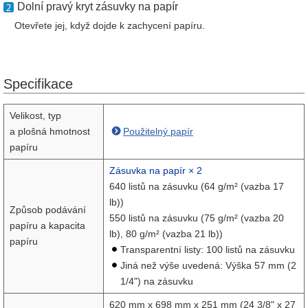
Dolní pravý kryt zásuvky na papír
Otevřete jej, když dojde k zachycení papíru.
Specifikace
Velikost, typ
a plošná hmotnost
Použitelný papír
papíru
Zásuvka na papír × 2
640 listů na zásuvku (64 g/m² (vazba 17
lb))
Způsob podávání
550 listů na zásuvku (75 g/m² (vazba 20
papíru a kapacita
lb), 80 g/m² (vazba 21 lb))
papíru
Transparentní listy: 100 listů na zásuvku
Jiná než výše uvedená: Výška 57 mm (2
1/4") na zásuvku
620 mm x 698 mm x 251 mm (24 3/8" x 27