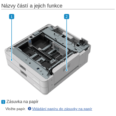
Názvy částí a jejich funkce
Zásuvka na papír
Vložte papír.
Vkládání papíru do zásuvky na papír