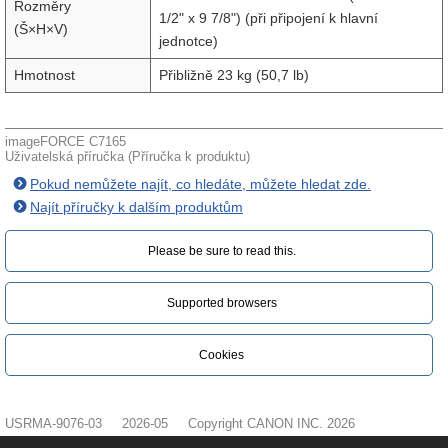
Rozměry
1/2" x 9 7/8") (při připojení k hlavní
(Š×H×V)
jednotce)
Hmotnost
Přibližně 23 kg (50,7 lb)
imageFORCE C7165
Uživatelská příručka (Příručka k produktu)
Pokud nemůžete najít, co hledáte, můžete hledat zde.
Najít příručky k dalším produktům
Please be sure to read this.‎
Supported browsers
Cookies
USRMA-9076-03
2026-05
Copyright CANON INC. 2026