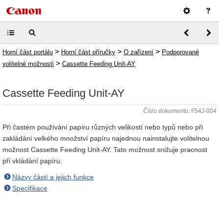
>
>
>
Horní část portálu
Horní část příručky
O zařízení
Podporované
>
volitelné možnosti
Cassette Feeding Unit-AY
Cassette Feeding Unit-AY
Číslo dokumentu: F54J-004
Při častém používání papíru různých velikostí nebo typů nebo při
zakládání velkého množství papíru najednou nainstalujte volitelnou
možnost Cassette Feeding Unit-AY. Tato možnost snižuje pracnost
při vkládání papíru.
Názvy částí a jejich funkce
Specifikace