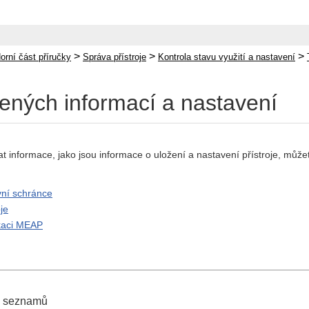
>
>
>
orní část příručky
Správa přístroje
Kontrola stavu využití a nastavení
žených informací a nastavení
at informace, jako jsou informace o uložení a nastavení přístroje, může
vní schránce
je
ikaci MEAP
k seznamů