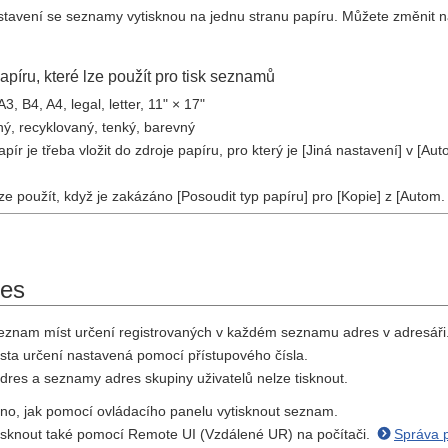
tavení se seznamy vytisknou na jednu stranu papíru. Můžete změnit na
papíru, které lze použít pro tisk seznamů
A3, B4, A4, legal, letter, 11" × 17"
ný, recyklovaný, tenký, barevný
ír je třeba vložit do zdroje papíru, pro který je [Jiná nastavení] v [A
ze použít, když je zakázáno [Posoudit typ papíru] pro [Kopie] z [Autom.
es
eznam míst určení registrovaných v každém seznamu adres v adresáři
ísta určení nastavená pomocí přístupového čísla.
res a seznamy adres skupiny uživatelů nelze tisknout.
sáno, jak pomocí ovládacího panelu vytisknout seznam.
sknout také pomocí Remote UI (Vzdálené UR) na počítači.
Správa p