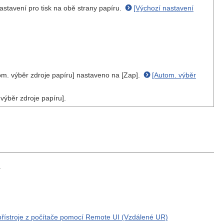
stavení pro tisk na obě strany papíru.
[Výchozí nastavení
utom. výběr zdroje papíru] nastaveno na [Zap].
[Autom. výběr
 výběr zdroje papíru].
.
řístroje z počítače pomocí Remote UI (Vzdálené UR)