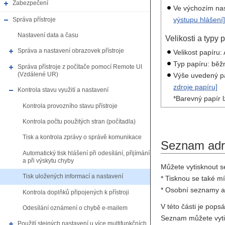
Zabezpečení
Ve výchozím nas
výstupu hlášení]
Správa přístroje
Nastavení data a času
Velikosti a typy 
Správa a nastavení obrazovek přístroje
Velikost papíru: 
Typ papíru: běž
Správa přístroje z počítače pomocí Remote UI
(Vzdálené UR)
Výše uvedený pap
zdroje papíru]
Kontrola stavu využití a nastavení
*Barevný papír l
Kontrola provozního stavu přístroje
Kontrola počtu použitých stran (počítadla)
Tisk a kontrola zprávy o správě komunikace
Seznam adr
Automatický tisk hlášení při odesílání, přijímání
a při výskytu chyby
Můžete vytisknout s
Tisk uložených informací a nastavení
* Tisknou se také m
* Osobní seznamy ad
Kontrola doplňků připojených k přístroji
V této části je pop
Odesílání oznámení o chybě e-mailem
Seznam můžete vyti
Použití stejných nastavení u více multifunkčních