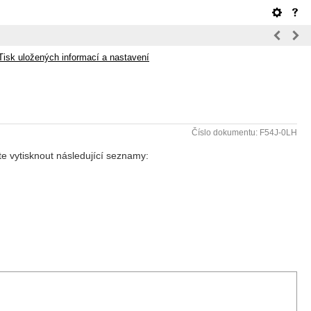
Tisk uložených informací a nastavení
Číslo dokumentu: F54J-0LH
te vytisknout následující seznamy: