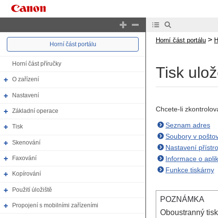
>
Horní část portálu
H
Horní část portálu
Horní část příručky
Tisk ulo
O zařízení
Nastavení
Chcete-li zkontrolov
Základní operace
Seznam adres
Tisk
Soubory v pošto
Skenování
Nastavení přístro
Informace o apl
Faxování
Funkce tiskárny
Kopírování
Použití úložiště
POZNÁMKA
Propojení s mobilními zařízeními
Oboustranný tis