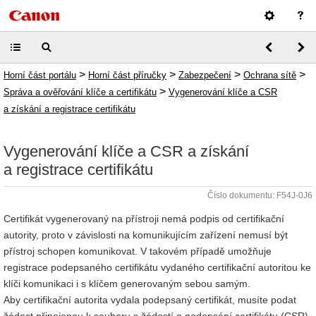
>
>
>
>
Horní část portálu
Horní část příručky
Zabezpečení
Ochrana sítě
>
Správa a ověřování klíče a certifikátu
Vygenerování klíče a CSR
a získání a registrace certifikátu
Vygenerování klíče a CSR a získání
a registrace certifikátu
Číslo dokumentu: F54J-0J6
Certifikát vygenerovaný na přístroji nemá podpis od certifikační
autority, proto v závislosti na komunikujícím zařízení nemusí být
přístroj schopen komunikovat. V takovém případě umožňuje
registrace podepsaného certifikátu vydaného certifikační autoritou ke
klíči komunikaci i s klíčem generovaným sebou samým.
Aby certifikační autorita vydala podepsaný certifikát, musíte podat