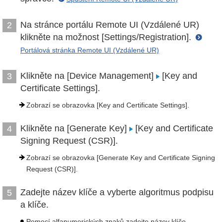
Na stránce portálu Remote UI (Vzdálené UR)
2
klikněte na možnost [Settings/Registration].
Portálová stránka Remote UI (Vzdálené UR)
Klikněte na [Device Management]
[Key and
3
Certificate Settings].
Zobrazí se obrazovka [Key and Certificate Settings].
Klikněte na [Generate Key]
[Key and Certificate
4
Signing Request (CSR)].
Zobrazí se obrazovka [Generate Key and Certificate Signing
Request (CSR)].
Zadejte název klíče a vyberte algoritmus podpisu
5
a klíče.
Pomocí alfanumerických znaků zadejte název klíče.