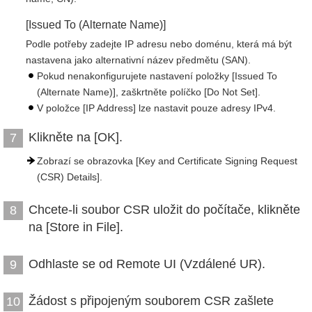
[Issued To (Alternate Name)]
Podle potřeby zadejte IP adresu nebo doménu, která má být
nastavena jako alternativní název předmětu (SAN).
Pokud nenakonfigurujete nastavení položky [Issued To
(Alternate Name)], zaškrtněte políčko [Do Not Set].
V položce [IP Address] lze nastavit pouze adresy IPv4.
Klikněte na [OK].
7
Zobrazí se obrazovka [Key and Certificate Signing Request
(CSR) Details].
Chcete-li soubor CSR uložit do počítače, klikněte
8
na [Store in File].
Odhlaste se od Remote UI (Vzdálené UR).
9
Žádost s připojeným souborem CSR zašlete
10