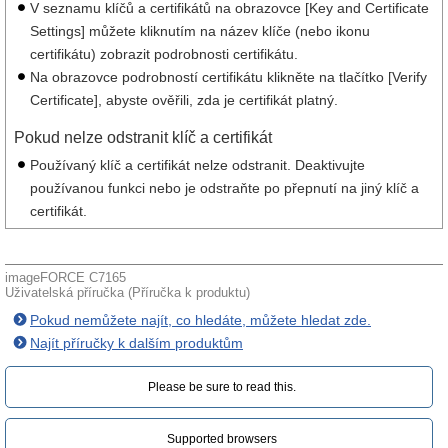
V seznamu klíčů a certifikátů na obrazovce [Key and Certificate
Settings] můžete kliknutím na název klíče (nebo ikonu
certifikátu) zobrazit podrobnosti certifikátu.
Na obrazovce podrobností certifikátu klikněte na tlačítko [Verify
Certificate], abyste ověřili, zda je certifikát platný.
Pokud nelze odstranit klíč a certifikát
Používaný klíč a certifikát nelze odstranit. Deaktivujte
používanou funkci nebo je odstraňte po přepnutí na jiný klíč a
certifikát.
imageFORCE C7165
Uživatelská příručka (Příručka k produktu)
Pokud nemůžete najít, co hledáte, můžete hledat zde.
Najít příručky k dalším produktům
Please be sure to read this.‎
Supported browsers