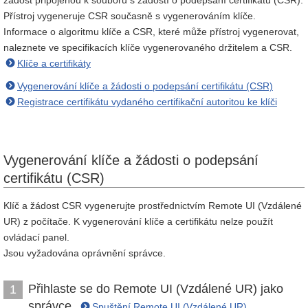
žádost připojenou k souboru s žádostí o podepsání certifikátu (CSR).
Přístroj vygeneruje CSR současně s vygenerováním klíče.
Informace o algoritmu klíče a CSR, které může přístroj vygenerovat,
naleznete ve specifikacích klíče vygenerovaného držitelem a CSR.
Klíče a certifikáty
Vygenerování klíče a žádosti o podepsání certifikátu (CSR)
Registrace certifikátu vydaného certifikační autoritou ke klíči
Vygenerování klíče a žádosti o podepsání
certifikátu (CSR)
Klíč a žádost CSR vygenerujte prostřednictvím Remote UI (Vzdálené
UR) z počítače. K vygenerování klíče a certifikátu nelze použít
ovládací panel.
Jsou vyžadována oprávnění správce.
Přihlaste se do Remote UI (Vzdálené UR) jako
1
správce.
Spuštění Remote UI (Vzdálené UR)