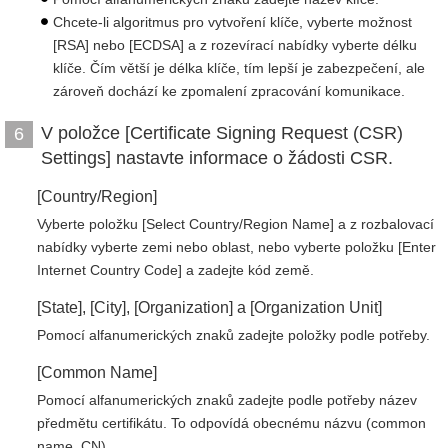
Chcete-li algoritmus pro vytvoření klíče, vyberte možnost
[RSA] nebo [ECDSA] a z rozevírací nabídky vyberte délku
klíče. Čím větší je délka klíče, tím lepší je zabezpečení, ale
zároveň dochází ke zpomalení zpracování komunikace.
V položce [Certificate Signing Request (CSR)
6
Settings] nastavte informace o žádosti CSR.
[Country/Region]
Vyberte položku [Select Country/Region Name] a z rozbalovací
nabídky vyberte zemi nebo oblast, nebo vyberte položku [Enter
Internet Country Code] a zadejte kód země.
[State], [City], [Organization] a [Organization Unit]
Pomocí alfanumerických znaků zadejte položky podle potřeby.
[Common Name]
Pomocí alfanumerických znaků zadejte podle potřeby název
předmětu certifikátu. To odpovídá obecnému názvu (common
name, CN).