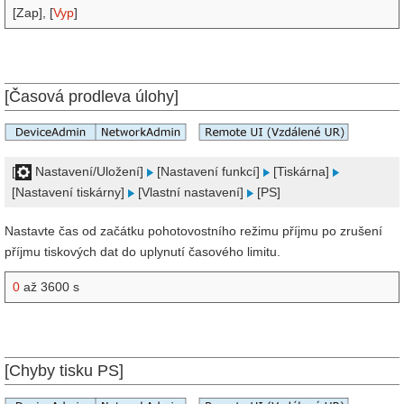
[Zap], [
Vyp
]
[Časová prodleva úlohy]
[
Nastavení/Uložení]
[Nastavení funkcí]
[Tiskárna]
[Nastavení tiskárny]
[Vlastní nastavení]
[PS]
Nastavte čas od začátku pohotovostního režimu příjmu po zrušení
příjmu tiskových dat do uplynutí časového limitu.
0
až 3600 s
[Chyby tisku PS]