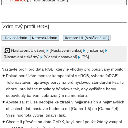
[
Profil ICC
], [Profil propojení zař.]
[Zdrojový profil RGB]
[
Nastavení/Uložení]
[Nastavení funkcí]
[Tiskárna]
[Nastavení tiskárny]
[Vlastní nastavení]
[PS]
Nastavte profil pro data RGB, který je vhodný pro používaný monitor.
Pokud používáte monitor kompatibilní s sRGB, vyberte [sRGB].
Toto nastavení upravuje barvy na průmyslovou standardní kvalitu
obrazu pro běžné monitory Windows tak, aby vytištěné barvy
odpovídaly barvám zobrazeným na monitoru.
Abyste zajistili, že nedojde ke ztrátě v nejjasnějších a nejtmavších
oblastech dat, nastavte hodnotu od [Gama 1,5] do [Gama 2,4].
Vyšší hodnota vytváří tmavší tisk.
Chcete-li převést na data CMYK, když není použit žádný vstupní