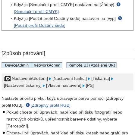
Když je [Simulační profil CMYK] nastaven na [Žádný]
[Simulační profil CMYK]
Když je [Použít profil Odstíny šedé] nastaven na [Vyp]
[Použít profil Odstíny šedé]
[Způsob párování]
[
Nastavení/Uložení]
[Nastavení funkcí]
[Tiskárna]
[Nastavení tiskárny]
[Vlastní nastavení]
[PS]
Nastavte prioritu prvku, když upravujete barvu pomocí [Zdrojový
profil RGB].
[Zdrojový profil RGB]
Pokud chcete při úpravách, například při tisku fotografií nebo
rastrových obrázků, upřednostnit barevné odstíny, vyberte
[Percepční].
Chcete-li při úpravách, například při tisku kreseb nebo grafů pro