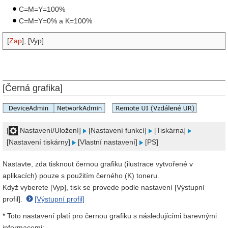
C=M=Y=100%
C=M=Y=0% a K=100%
[
Zap
], [Vyp]
[Černá grafika]
[
Nastavení/Uložení]
[Nastavení funkcí]
[Tiskárna]
[Nastavení tiskárny]
[Vlastní nastavení]
[PS]
Nastavte, zda tisknout černou grafiku (ilustrace vytvořené v
aplikacích) pouze s použitím černého (K) toneru.
Když vyberete [Vyp], tisk se provede podle nastavení [Výstupní
profil].
[Výstupní profil]
* Toto nastavení platí pro černou grafiku s následujícími barevnými
informacemi: