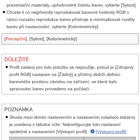
prezentační materiály, upřednostnit čistotu barev, vyberte [Sytost].
Chcete-li co nejpřesněji reprodukovat barevné hodnoty RGB v
rámci rozsahu reprodukce barev přístroje a minimalizovat rozdíly
barev při nastavování, vyberte [Kolorimetrický].
[
Percepční
], [Sytost], [Kolorimetrický]
DŮLEŽITÉ
Profil zadaný pro tuto položku se nepoužije, pokud je [Zdrojový
profil RGB] nastaven na [Žádný] a přístroj obdrží definici
barevného prostoru závislou na zařízení, ve které bylo
zpracování barev provedeno na počítači.
POZNÁMKA
Shoda mezi těmito nastaveními a nastavením ovladače tiskárny
je uvedena v tabulce níže. Nakonfigurujte toto nastavení
společně s nastavením [Výstupní profil].
[Výstupní profil]