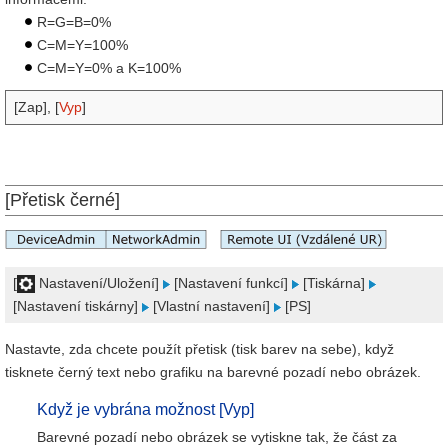
R=G=B=0%
C=M=Y=100%
C=M=Y=0% a K=100%
[Zap], [
Vyp
]
[Přetisk černé]
[
Nastavení/Uložení]
[Nastavení funkcí]
[Tiskárna]
[Nastavení tiskárny]
[Vlastní nastavení]
[PS]
Nastavte, zda chcete použít přetisk (tisk barev na sebe), když
tisknete černý text nebo grafiku na barevné pozadí nebo obrázek.
Když je vybrána možnost [Vyp]
Barevné pozadí nebo obrázek se vytiskne tak, že část za