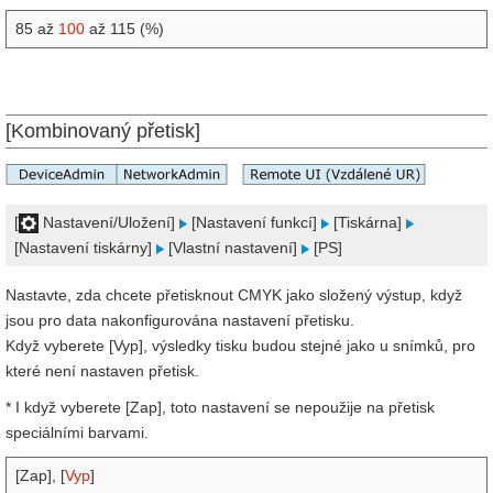
85 až
100
až 115 (%)
[Kombinovaný přetisk]
[
Nastavení/Uložení]
[Nastavení funkcí]
[Tiskárna]
[Nastavení tiskárny]
[Vlastní nastavení]
[PS]
Nastavte, zda chcete přetisknout CMYK jako složený výstup, když
jsou pro data nakonfigurována nastavení přetisku.
Když vyberete [Vyp], výsledky tisku budou stejné jako u snímků, pro
které není nastaven přetisk.
* I když vyberete [Zap], toto nastavení se nepoužije na přetisk
speciálními barvami.
[Zap], [
Vyp
]