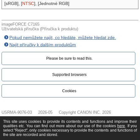
[sRGB], [
NTSC
], [Jednotné RGB]
imageFORCE C7165
Uživatelská příručka (Příručka k produktu)
Pokud nemůžete najít, co hledáte, můžete hledat zde.
Najít příručky k dalším produktům
Please be sure to read this.‎
Supported browsers
Cookies
USRMA-9076-03
2026-05
Copyright CANON INC. 2026
This site uses cookies to provide its contents and functions and improve their
qualities etc. You can find out more about our use of the cookies
here
. If you
select "Reject", only cookies necessary to provide the contents and functions of
the site are recorded and stored.