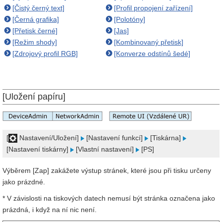
[Čistý černý text]
[Profil propojení zařízení]
[Černá grafika]
[Polotóny]
[Přetisk černé]
[Jas]
[Režim shody]
[Kombinovaný přetisk]
[Zdrojový profil RGB]
[Konverze odstínů šedé]
[Uložení papíru]
[
Nastavení/Uložení]
[Nastavení funkcí]
[Tiskárna]
[Nastavení tiskárny]
[Vlastní nastavení]
[PS]
Výběrem [Zap] zakážete výstup stránek, které jsou při tisku určeny
jako prázdné.
* V závislosti na tiskových datech nemusí být stránka označena jako
prázdná, i když na ní nic není.