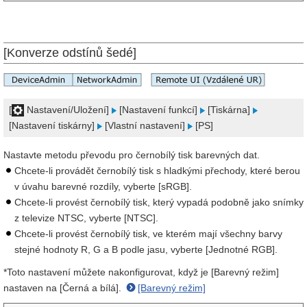
[Konverze odstínů šedé]
[
Nastavení/Uložení]
[Nastavení funkcí]
[Tiskárna]
[Nastavení tiskárny]
[Vlastní nastavení]
[PS]
Nastavte metodu převodu pro černobílý tisk barevných dat.
Chcete-li provádět černobílý tisk s hladkými přechody, které berou
v úvahu barevné rozdíly, vyberte [sRGB].
Chcete-li provést černobílý tisk, který vypadá podobně jako snímky
z televize NTSC, vyberte [NTSC].
Chcete-li provést černobílý tisk, ve kterém mají všechny barvy
stejné hodnoty R, G a B podle jasu, vyberte [Jednotné RGB].
*Toto nastavení můžete nakonfigurovat, když je [Barevný režim]
nastaven na [Černá a bílá].
[Barevný režim]