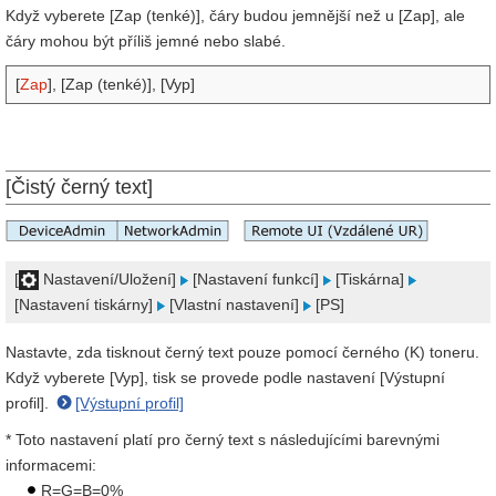
Když vyberete [Zap (tenké)], čáry budou jemnější než u [Zap], ale
čáry mohou být příliš jemné nebo slabé.
[
Zap
], [Zap (tenké)], [Vyp]
[Čistý černý text]
[
Nastavení/Uložení]
[Nastavení funkcí]
[Tiskárna]
[Nastavení tiskárny]
[Vlastní nastavení]
[PS]
Nastavte, zda tisknout černý text pouze pomocí černého (K) toneru.
Když vyberete [Vyp], tisk se provede podle nastavení [Výstupní
profil].
[Výstupní profil]
* Toto nastavení platí pro černý text s následujícími barevnými
informacemi:
R=G=B=0%