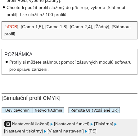
profil RGB, vyberte [Žádný].
Chcete-li použít profil stažený do přístroje, vyberte [Stáhnout
profil]. Lze uložit až 100 profilů.
[
sRGB
], [Gama 1,5], [Gama 1,8], [Gama 2,4], [Žádný], [Stáhnout
profil]
POZNÁMKA
Profily si můžete stáhnout pomocí zásuvných modulů softwaru
pro správu zařízení.
[Simulační profil CMYK]
[
Nastavení/Uložení]
[Nastavení funkcí]
[Tiskárna]
[Nastavení tiskárny]
[Vlastní nastavení]
[PS]