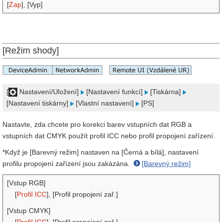
[
Zap
], [Vyp]
[Režim shody]
[
Nastavení/Uložení]
[Nastavení funkcí]
[Tiskárna]
[Nastavení tiskárny]
[Vlastní nastavení]
[PS]
Nastavte, zda chcete pro korekci barev vstupních dat RGB a
vstupních dat CMYK použít profil ICC nebo profil propojení zařízení.
*Když je [Barevný režim] nastaven na [Černá a bílá], nastavení
profilu propojení zařízení jsou zakázána.
[Barevný režim]
[Vstup RGB]
[
Profil ICC
], [Profil propojení zař.]
[Vstup CMYK]