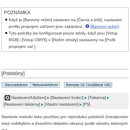
POZNÁMKA
Když je [Barevný režim] nastaven na [Černá a bílá], nastavení
profilu propojení zařízení jsou zakázána.
[Barevný režim]
Tyto položky lze konfigurovat pouze tehdy, když jsou [Vstup
RGB] i [Vstup CMYK] v [Režim shody] nastaveny na [Profil
propojení zař.].
[Polotóny]
[
Nastavení/Uložení]
[Nastavení funkcí]
[Tiskárna]
[Nastavení tiskárny]
[Vlastní nastavení]
[PS]
Nastavte metodu tisku použitou pro reprodukci polotónů (meziprostor
mezi světlejšími a tmavšími oblastmi obrazu) podle obsahu tiskových