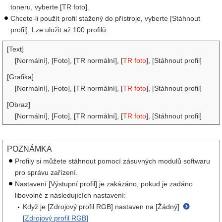
toneru, vyberte [TR foto].
Chcete-li použít profil stažený do přístroje, vyberte [Stáhnout
profil]. Lze uložit až 100 profilů.
[Text]
[Normální], [Foto], [TR normální], [
TR foto
], [Stáhnout profil]
[Grafika]
[Normální], [Foto], [TR normální], [
TR foto
], [Stáhnout profil]
[Obraz]
[Normální], [Foto], [TR normální], [
TR foto
], [Stáhnout profil]
POZNÁMKA
Profily si můžete stáhnout pomocí zásuvných modulů softwaru
pro správu zařízení.
Nastavení [Výstupní profil] je zakázáno, pokud je zadáno
libovolné z následujících nastavení:
Když je [Zdrojový profil RGB] nastaven na [Žádný]
[Zdrojový profil RGB]