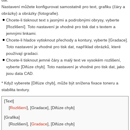
dat.
Nastavení můžete konfigurovat samostatně pro text, grafiku (čáry a
obrázky) a obrázky (fotografie).
Chcete-li tisknout text s jasnými a podrobnými obrysy, vyberte
[Rozlišení]. Toto nastavení je vhodné pro tisk dat s textem a
jemnými linkami.
Chcete-li hladce vytisknout přechody a kontury, vyberte [Gradace].
Toto nastavení je vhodné pro tisk dat, například obrázků, které
používají gradaci.
Chcete-li tisknout jemné čáry a malý text ve vysokém rozlišení,
vyberte [Difúze chyb]. Toto nastavení je vhodné pro tisk dat, jako
jsou data CAD.
* Když vyberete [Difúze chyb], může být snížena fixace toneru a
stabilita textury.
[Text]
[
Rozlišení
], [Gradace], [Difúze chyb]
[Grafika]
[Rozlišení], [
Gradace
], [Difúze chyb]