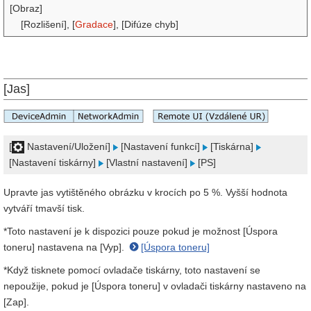
[Obraz]
[Rozlišení], [
Gradace
], [Difúze chyb]
[Jas]
[
Nastavení/Uložení]
[Nastavení funkcí]
[Tiskárna]
[Nastavení tiskárny]
[Vlastní nastavení]
[PS]
Upravte jas vytištěného obrázku v krocích po 5 %. Vyšší hodnota
vytváří tmavší tisk.
*Toto nastavení je k dispozici pouze pokud je možnost [Úspora
toneru] nastavena na [Vyp].
[Úspora toneru]
*Když tisknete pomocí ovladače tiskárny, toto nastavení se
nepoužije, pokud je [Úspora toneru] v ovladači tiskárny nastaveno na
[Zap].