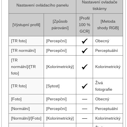
Nastavení ovladače
Nastavení ovládacího panelu
tiskárny
[Profil
[Způsob
[Metoda
[Výstupní profil]
100 %
párování]
shody RGB]
GCR]
[TR foto]
[Percepční]
Obecný
[TR normální]
[Percepční]
Perceptuální
[TR
normální]/[TR
[Kolorimetrický]
Kolorimetrický
foto]
Živá
[TR foto]
[Sytost]
fotografie
[Foto]
[Percepční]
Obecný
[Normální]
[Percepční]
Perceptuální
[Normální]/[Foto]
[Kolorimetrický]
Kolorimetrický