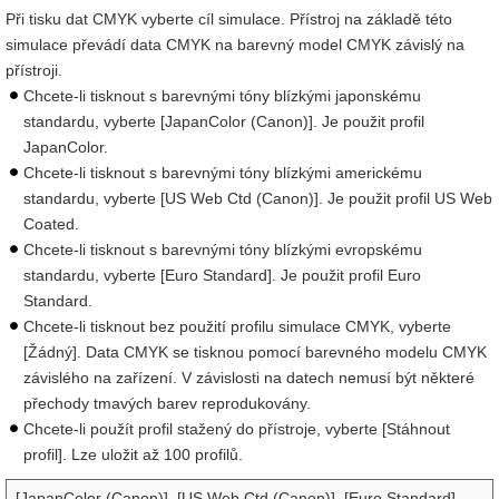
Při tisku dat CMYK vyberte cíl simulace. Přístroj na základě této
simulace převádí data CMYK na barevný model CMYK závislý na
přístroji.
Chcete-li tisknout s barevnými tóny blízkými japonskému
standardu, vyberte [JapanColor (Canon)]. Je použit profil
JapanColor.
Chcete-li tisknout s barevnými tóny blízkými americkému
standardu, vyberte [US Web Ctd (Canon)]. Je použit profil US Web
Coated.
Chcete-li tisknout s barevnými tóny blízkými evropskému
standardu, vyberte [Euro Standard]. Je použit profil Euro
Standard.
Chcete-li tisknout bez použití profilu simulace CMYK, vyberte
[Žádný]. Data CMYK se tisknou pomocí barevného modelu CMYK
závislého na zařízení. V závislosti na datech nemusí být některé
přechody tmavých barev reprodukovány.
Chcete-li použít profil stažený do přístroje, vyberte [Stáhnout
profil]. Lze uložit až 100 profilů.
[JapanColor (Canon)], [US Web Ctd (Canon)], [Euro Standard],