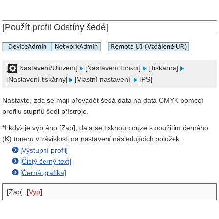
[Použít profil Odstíny šedé]
[
Nastavení/Uložení]
[Nastavení funkcí]
[Tiskárna]
[Nastavení tiskárny]
[Vlastní nastavení]
[PS]
Nastavte, zda se mají převádět šedá data na data CMYK pomocí
profilu stupňů šedi přístroje.
*I když je vybráno [Zap], data se tisknou pouze s použitím černého
(K) toneru v závislosti na nastavení následujících položek:
[Výstupní profil]
[Čistý černý text]
[Černá grafika]
[Zap], [
Vyp
]