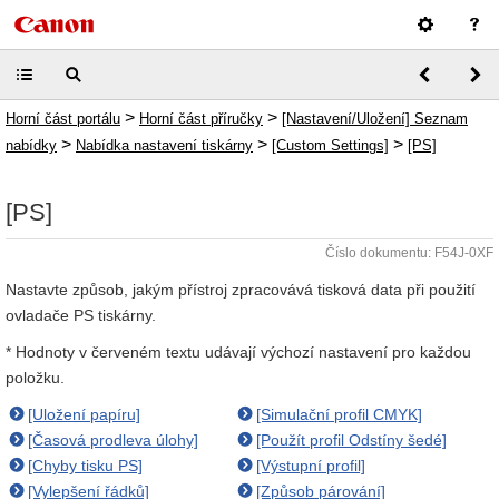
>
>
Horní část portálu
Horní část příručky
[Nastavení/Uložení] Seznam
>
>
>
nabídky
Nabídka nastavení tiskárny
[Custom Settings]
[PS]
[PS]
Číslo dokumentu: F54J-0XF
Nastavte způsob, jakým přístroj zpracovává tisková data při použití
ovladače PS tiskárny.
* Hodnoty v červeném textu udávají výchozí nastavení pro každou
položku.
[Uložení papíru]
[Simulační profil CMYK]
[Časová prodleva úlohy]
[Použít profil Odstíny šedé]
[Chyby tisku PS]
[Výstupní profil]
[Vylepšení řádků]
[Způsob párování]