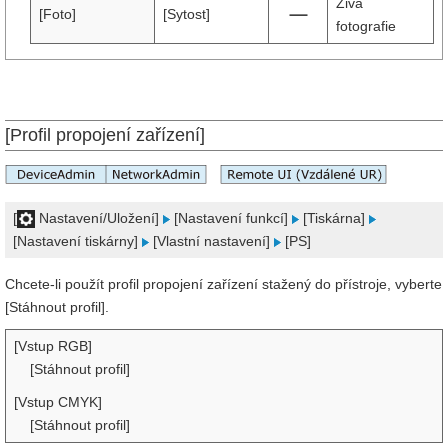
Živá
[Foto]
[Sytost]
fotografie
[Profil propojení zařízení]
[
Nastavení/Uložení]
[Nastavení funkcí]
[Tiskárna]
[Nastavení tiskárny]
[Vlastní nastavení]
[PS]
Chcete-li použít profil propojení zařízení stažený do přístroje, vyberte
[Stáhnout profil].
[Vstup RGB]
[Stáhnout profil]
[Vstup CMYK]
[Stáhnout profil]