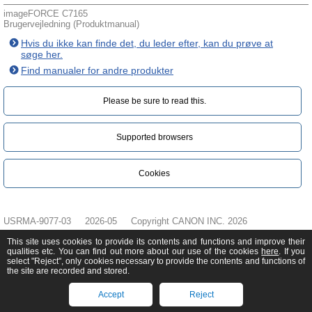
imageFORCE C7165
Brugervejledning (Produktmanual)
Hvis du ikke kan finde det, du leder efter, kan du prøve at
søge her.
Find manualer for andre produkter
Please be sure to read this.‎
Supported browsers
Cookies
USRMA-9077-03
2026-05
Copyright CANON INC. 2026
This site uses cookies to provide its contents and functions and improve their
qualities etc. You can find out more about our use of the cookies
here
. If you
select "Reject", only cookies necessary to provide the contents and functions of
the site are recorded and stored.
Accept
Reject