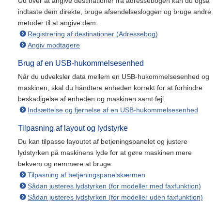
Ud over at angive destinationer fra adressebogen kan du også
indtaste dem direkte, bruge afsendelsesloggen og bruge andre
metoder til at angive dem.
Registrering af destinationer (Adressebog)
Angiv modtagere
Brug af en USB-hukommelsesenhed
Når du udveksler data mellem en USB-hukommelsesenhed og
maskinen, skal du håndtere enheden korrekt for at forhindre
beskadigelse af enheden og maskinen samt fejl.
Indsættelse og fjernelse af en USB-hukommelsesenhed
Tilpasning af layout og lydstyrke
Du kan tilpasse layoutet af betjeningspanelet og justere
lydstyrken på maskinens lyde for at gøre maskinen mere
bekvem og nemmere at bruge.
Tilpasning af betjeningspanelskærmen
Sådan justeres lydstyrken (for modeller med faxfunktion)
Sådan justeres lydstyrken (for modeller uden faxfunktion)