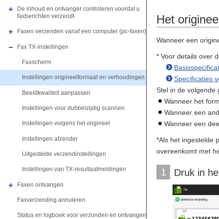
De inhoud en ontvanger controleren voordat u
Het originee
faxberichten verzendt
Faxen verzenden vanaf een computer (pc-faxen)
Wanneer een origine
Fax TX-instellingen
* Voor details over
Faxscherm
Basisspecifica
Instellingen origineelformaat en verhoudingen
Specificaties 
Stel in de volgende 
Beeldkwaliteit aanpassen
Wanneer het form
Instellingen voor dubbelzijdig scannen
Wanneer een ande
Wanneer een deel 
Instellingen volgens het origineel
Instellingen afzender
*Als het ingestelde
overeenkomt met he
Uitgestelde verzendinstellingen
Instellingen van TX-resultaatmeldingen
1
Druk in he
Faxen ontvangen
Faxverzending annuleren
Status en logboek voor verzonden en ontvangen