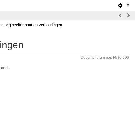
gen origineelformaat en verhoudingen
dingen
Documentnummer: F580-096
neel.