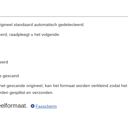
rigineel standaard automatisch gedetecteerd.
eerd, raadpleegt u het volgende:
teerd
is gescand
 het gescande origineel, kan het formaat worden verkleind zodat het
den gesplitst en verzonden.
eelformaat.
Faxscherm