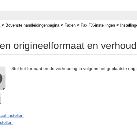
>
>
>
>
a
Bovenste handleidingenpagina
Faxen
Fax TX-instellingen
Instellin
ngen origineelformaat en verhou
Stel het formaat en de verhouding in volgens het geplaatste origi
aat instellen
stellen