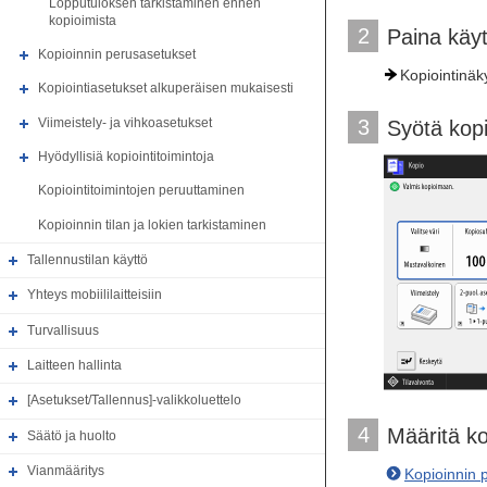
Lopputuloksen tarkistaminen ennen
kopioimista
2
Paina käy
Kopioinnin perusasetukset
Kopiointinäk
Kopiointiasetukset alkuperäisen mukaisesti
Viimeistely- ja vihkoasetukset
3
Syötä kop
Hyödyllisiä kopiointitoimintoja
Kopiointitoimintojen peruuttaminen
Kopioinnin tilan ja lokien tarkistaminen
Tallennustilan käyttö
Yhteys mobiililaitteisiin
Turvallisuus
Laitteen hallinta
[Asetukset/Tallennus]-valikkoluettelo
4
Määritä ko
Säätö ja huolto
Vianmääritys
Kopioinnin 