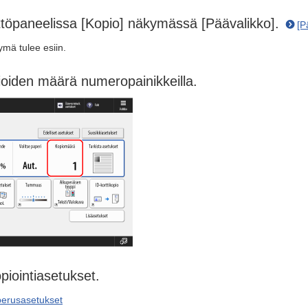
ttöpaneelissa [Kopio] näkymässä [Päävalikko].
[P
ymä tulee esiin.
ioiden määrä numeropainikkeilla.
piointiasetukset.
perusasetukset