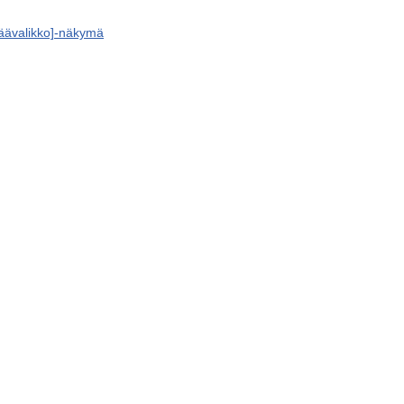
äävalikko]-näkymä