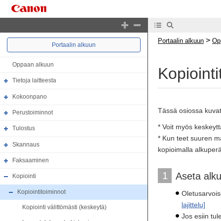
>
Portaalin alkuun
Op
Portaalin alkuun
Oppaan alkuun
Kopiointi
Tietoja laitteesta
Kokoonpano
Tässä osiossa kuvata
Perustoiminnot
* Voit myös keskeyttä
Tulostus
* Kun teet suuren mä
Skannaus
kopioimalla alkuperä
Faksaaminen
1
Aseta alk
Kopiointi
Kopiointitoiminnot
Oletusarvois
lajittelu]
Kopiointi välittömästi (keskeytä)
Jos esiin tu