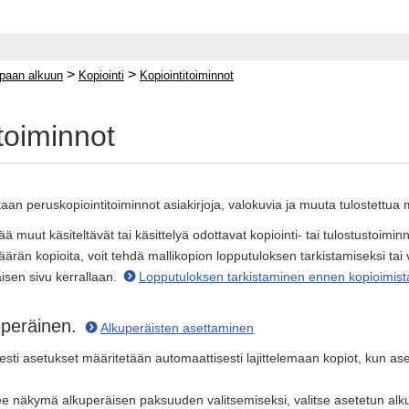
>
>
paan alkuun
Kopiointi
Kopiointitoiminnot
toiminnot
an peruskopiointitoiminnot asiakirjoja, valokuvia ja muuta tulostettua m
ä muut käsiteltävät tai käsittelyä odottavat kopiointi- tai tulostustoimin
ärän kopioita, voit tehdä mallikopion lopputuloksen tarkistamiseksi tai 
isen sivu kerrallaan.
Lopputuloksen tarkistaminen ennen kopioimist
uperäinen.
Alkuperäisten asettaminen
esti asetukset määritetään automaattisesti lajittelemaan kopiot, kun as
lee näkymä alkuperäisen paksuuden valitsemiseksi, valitse asetetun al