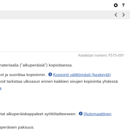
Asiakirjan numero: F575-09Y
ateriaalia (”alkuperäisiä”) kopioitaessa.
not ja suorittaa kopioinnin.
Kopiointi välittömästi (keskeytä)
voit tarkistaa ulkoasun ennen kaikkien sivujen kopiointia yhdessä
a
etat alkuperäiskappaleet syöttölaitteeseen.
[Automaattinen
kuperäisen paksuus.