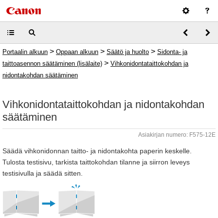
>
>
>
Portaalin alkuun
Oppaan alkuun
Säätö ja huolto
Sidonta- ja
>
taittoasennon säätäminen (lisälaite)
Vihkonidontataittokohdan ja
nidontakohdan säätäminen
Vihkonidontataittokohdan ja nidontakohdan
säätäminen
Asiakirjan numero: F575-12E
Säädä vihkonidonnan taitto- ja nidontakohta paperin keskelle.
Tulosta testisivu, tarkista taittokohdan tilanne ja siirron leveys
testisivulla ja säädä sitten.