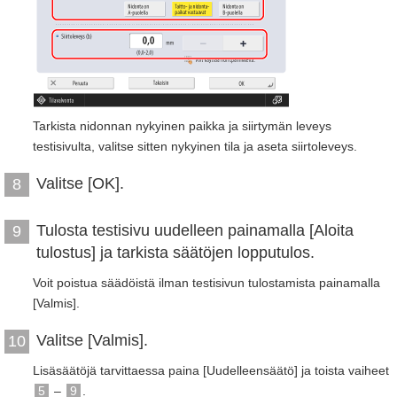
Tarkista nidonnan nykyinen paikka ja siirtymän leveys
testisivulta, valitse sitten nykyinen tila ja aseta siirtoleveys.
Valitse [OK].
8
Tulosta testisivu uudelleen painamalla [Aloita
9
tulostus] ja tarkista säätöjen lopputulos.
Voit poistua säädöistä ilman testisivun tulostamista painamalla
[Valmis].
Valitse [Valmis].
10
Lisäsäätöjä tarvittaessa paina [Uudelleensäätö] ja toista vaiheet
5
–
9
.