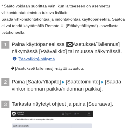
* Säätö voidaan suorittaa vain, kun laitteeseen on asennettu
vihkonidontatoimintoa tukeva lisälaite.
Säädä vihkonidontakohtaa ja nidontakohtaa käyttöpaneelilla. Säätöä
ei voi tehdä käyttämällä Remote UI (Etäkäyttöliittymä) -sovellusta
tietokoneella.
Paina käyttöpaneelissa [
Asetukset/Tallennus]
1
näkymässä [Päävalikko] tai muussa näkymässä.
[Päävalikko]-näkymä
[Asetukset/Tallennus] -näyttö avautuu.
Paina [Säätö/Ylläpito]
[Säätötoiminto]
[Säädä
2
vihkonidonnan paikka/nidonnan paikka].
Tarkasta näytetyt ohjeet ja paina [Seuraava].
3