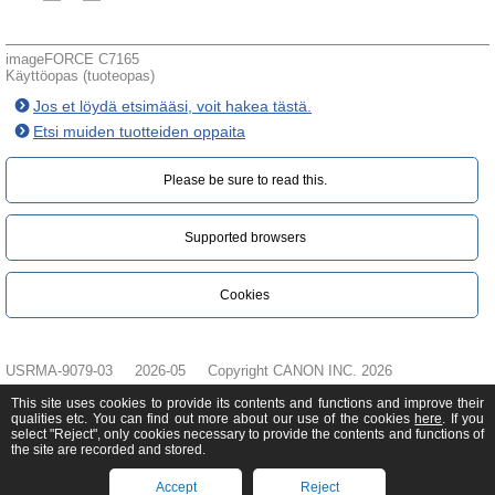
imageFORCE C7165
Käyttöopas (tuoteopas)
Jos et löydä etsimääsi, voit hakea tästä.
Etsi muiden tuotteiden oppaita
Please be sure to read this.‎
Supported browsers
Cookies
USRMA-9079-03
2026-05
Copyright CANON INC. 2026
This site uses cookies to provide its contents and functions and improve their
qualities etc. You can find out more about our use of the cookies
here
. If you
select "Reject", only cookies necessary to provide the contents and functions of
the site are recorded and stored.
Accept
Reject