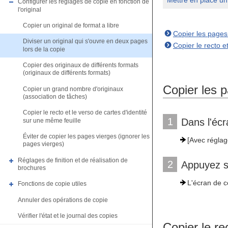
Mettre en place un 
Configurer les réglages de copie en fonction de
l'original
Copier un original de format a libre
Copier les pages 
Diviser un original qui s'ouvre en deux pages
Copier le recto e
lors de la copie
Copier des originaux de différents formats
(originaux de différents formats)
Copier les p
Copier un grand nombre d'originaux
(association de tâches)
Copier le recto et le verso de cartes d'identité
1
Dans l'éc
sur une même feuille
Éviter de copier les pages vierges (ignorer les
[Avec réglag
pages vierges)
Réglages de finition et de réalisation de
2
Appuyez s
brochures
L'écran de c
Fonctions de copie utiles
Annuler des opérations de copie
Vérifier l'état et le journal des copies
Copier le re