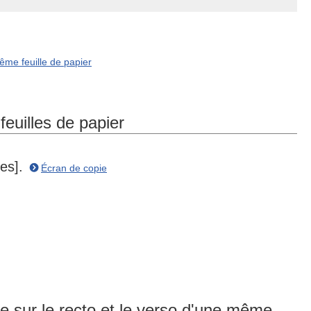
même feuille de papier
feuilles de papier
es].
Écran de copie
te sur le recto et le verso d'une même