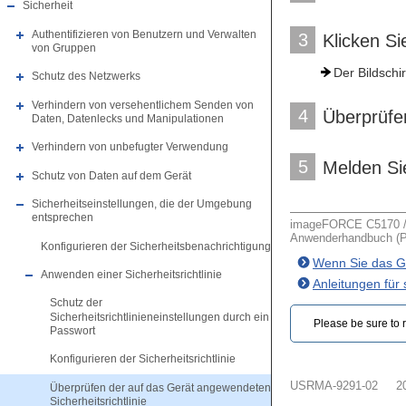
Sicherheit
Authentifizieren von Benutzern und Verwalten
3
Klicken Si
von Gruppen
Der Bildschir
Schutz des Netzwerks
Verhindern von versehentlichem Senden von
4
Überprüfen
Daten, Datenlecks und Manipulationen
Verhindern von unbefugter Verwendung
5
Melden Si
Schutz von Daten auf dem Gerät
Sicherheitseinstellungen, die der Umgebung
entsprechen
imageFORCE C5170 / 
Anwenderhandbuch (Pr
Konfigurieren der Sicherheitsbenachrichtigung
Wenn Sie das Ge
Anwenden einer Sicherheitsrichtlinie
Anleitungen für
Schutz der
Sicherheitsrichtlinieneinstellungen durch ein
Please be sure to r
Passwort
Konfigurieren der Sicherheitsrichtlinie
USRMA-9291-02
2
Überprüfen der auf das Gerät angewendeten
Sicherheitsrichtlinie