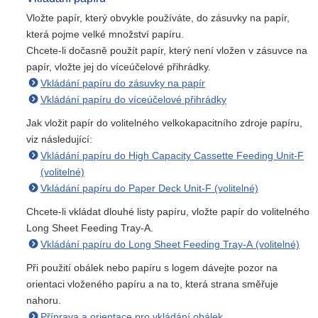
Vložte papír, který obvykle používáte, do zásuvky na papír,
která pojme velké množství papíru.
Chcete-li dočasně použít papír, který není vložen v zásuvce na
papír, vložte jej do víceúčelové přihrádky.
Vkládání papíru do zásuvky na papír
Vkládání papíru do víceúčelové přihrádky
Jak vložit papír do volitelného velkokapacitního zdroje papíru,
viz následující:
Vkládání papíru do High Capacity Cassette Feeding Unit-F
(volitelné)
Vkládání papíru do Paper Deck Unit-F (volitelné)
Chcete-li vkládat dlouhé listy papíru, vložte papír do volitelného
Long Sheet Feeding Tray-A.
Vkládání papíru do Long Sheet Feeding Tray-A (volitelné)
Při použití obálek nebo papíru s logem dávejte pozor na
orientaci vloženého papíru a na to, která strana směřuje
nahoru.
Příprava a orientace pro vkládání obálek