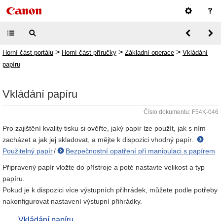
>
>
>
Horní část portálu
Horní část příručky
Základní operace
Vkládání
papíru
Vkládání papíru
Číslo dokumentu: F54K-046
Pro zajištění kvality tisku si ověřte, jaký papír lze použít, jak s ním
zacházet a jak jej skladovat, a mějte k dispozici vhodný papír.
Použitelný papír
/
Bezpečnostní opatření při manipulaci s papírem
Připravený papír vložte do přístroje a poté nastavte velikost a typ
papíru.
Pokud je k dispozici více výstupních přihrádek, můžete podle potřeby
nakonfigurovat nastavení výstupní přihrádky.
Vkládání papíru