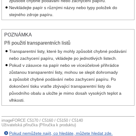
způsobit chybné podávání nebo zachycení papíru.
Nevkládejte papír s různými názvy nebo typy položek do
stejného zdroje papíru.
POZNÁMKA
Při použití transparentních listů
Transparentní listy, které by mohly způsobit chybné podávání
nebo zachycení papíru, vkládejte po jednotlivých listech.
Pokud v zásuvce na papír nebo ve víceúčelové přihrádce
zůstanou transparentní listy, mohou se slepit dohromady
a způsobit chybné podávání nebo zachycení papíru. Po
dokončení tisku vraťte zbývající transparentní listy do
původního obalu a uložte je mimo dosah vysokých teplot a
vlhkosti.
imageFORCE C5170 / C5160 / C5150 / C5140
Uživatelská příručka (Příručka k produktu)
Pokud nemůžete najít, co hledáte, můžete hledat zde.