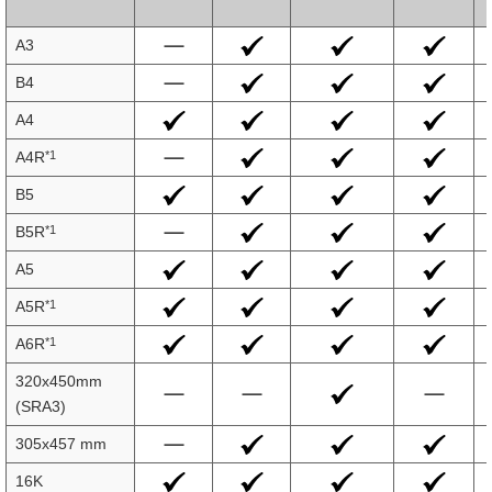
A3
B4
A4
*1
A4R
B5
*1
B5R
A5
*1
A5R
*1
A6R
320x450mm
(SRA3)
305x457 mm
16K