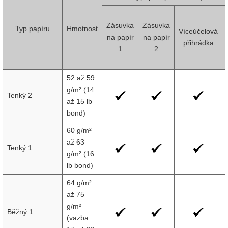
Zásuvka
Zásuvka
Typ papíru
Hmotnost
Víceúčelová
na papír
na papír
přihrádka
1
2
52 až 59
g/m² (14
Tenký 2
až 15 lb
bond)
60 g/m²
až 63
Tenký 1
g/m² (16
lb bond)
64 g/m²
až 75
g/m²
Běžný 1
(vazba