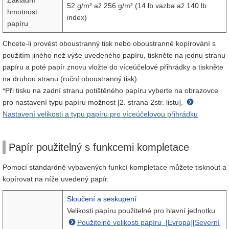
Základní
52 g/m² až 256 g/m² (14 lb vazba až 140 lb
hmotnost
index)
papíru
Chcete-li provést oboustranný tisk nebo oboustranné kopírování s
použitím jiného než výše uvedeného papíru, tiskněte na jednu stranu
papíru a poté papír znovu vložte do víceúčelové přihrádky a tiskněte
na druhou stranu (ruční oboustranný tisk).
*Při tisku na zadní stranu potištěného papíru vyberte na obrazovce
pro nastavení typu papíru možnost [2. strana 2str. listu].
Nastavení velikosti a typu papíru pro víceúčelovou přihrádku
Papír použitelný s funkcemi kompletace
Pomocí standardně vybavených funkcí kompletace můžete tisknout a
kopírovat na níže uvedený papír.
Sloučení a seskupení
Velikosti papíru použitelné pro hlavní jednotku
Použitelné velikosti papíru [Evropa][Severní