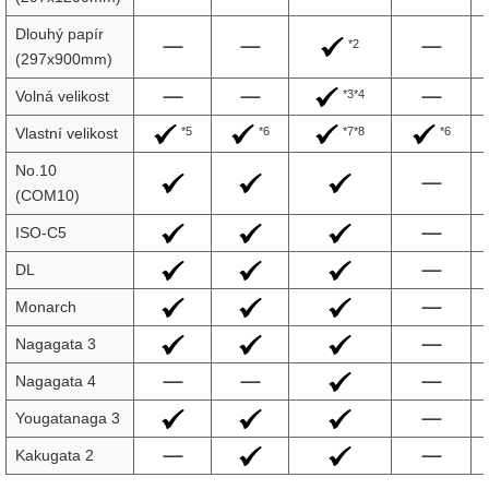
Dlouhý papír
*2
(297x900mm)
*3*4
Volná velikost
*5
*6
*7*8
*6
Vlastní velikost
No.10
(COM10)
ISO-C5
DL
Monarch
Nagagata 3
Nagagata 4
Yougatanaga 3
Kakugata 2