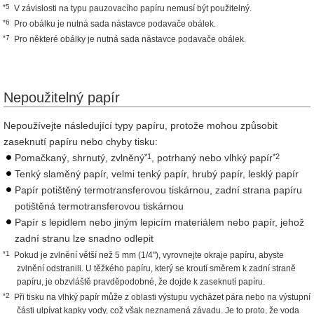
*5
V závislosti na typu pauzovacího papíru nemusí být použitelný.
*6
Pro obálku je nutná sada nástavce podavače obálek.
*7
Pro některé obálky je nutná sada nástavce podavače obálek.
Nepoužitelný papír
Nepoužívejte následující typy papíru, protože mohou způsobit
zaseknutí papíru nebo chyby tisku:
*1
*2
Pomačkaný, shrnutý, zvlněný
, potrhaný nebo vlhký papír
Tenký slaměný papír, velmi tenký papír, hrubý papír, lesklý papír
Papír potištěný termotransferovou tiskárnou, zadní strana papíru
potištěná termotransferovou tiskárnou
Papír s lepidlem nebo jiným lepicím materiálem nebo papír, jehož
zadní stranu lze snadno odlepit
*1
Pokud je zvlnění větší než 5 mm (1/4"), vyrovnejte okraje papíru, abyste
zvlnění odstranili. U těžkého papíru, který se kroutí směrem k zadní straně
papíru, je obzvláště pravděpodobné, že dojde k zaseknutí papíru.
*2
Při tisku na vlhký papír může z oblasti výstupu vycházet pára nebo na výstupní
části ulpívat kapky vody, což však neznamená závadu. Je to proto, že voda