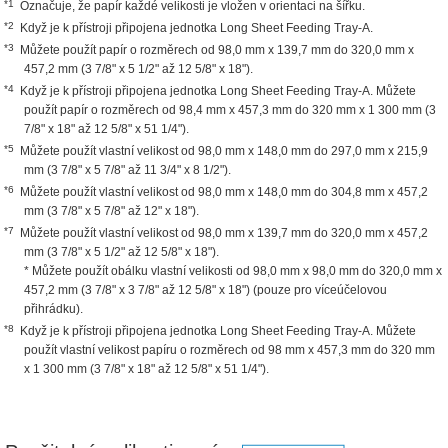
*1
Označuje, že papír každé velikosti je vložen v orientaci na šířku.
*2
Když je k přístroji připojena jednotka Long Sheet Feeding Tray-A.
*3
Můžete použít papír o rozměrech od 98,0 mm x 139,7 mm do 320,0 mm x
457,2 mm (3 7/8" x 5 1/2" až 12 5/8" x 18").
*4
Když je k přístroji připojena jednotka Long Sheet Feeding Tray-A. Můžete
použít papír o rozměrech od 98,4 mm x 457,3 mm do 320 mm x 1 300 mm (3
7/8" x 18" až 12 5/8" x 51 1/4").
*5
Můžete použít vlastní velikost od 98,0 mm x 148,0 mm do 297,0 mm x 215,9
mm (3 7/8" x 5 7/8" až 11 3/4" x 8 1/2").
*6
Můžete použít vlastní velikost od 98,0 mm x 148,0 mm do 304,8 mm x 457,2
mm (3 7/8" x 5 7/8" až 12" x 18").
*7
Můžete použít vlastní velikost od 98,0 mm x 139,7 mm do 320,0 mm x 457,2
mm (3 7/8" x 5 1/2" až 12 5/8" x 18").
* Můžete použít obálku vlastní velikosti od 98,0 mm x 98,0 mm do 320,0 mm x
457,2 mm (3 7/8" x 3 7/8" až 12 5/8" x 18") (pouze pro víceúčelovou
přihrádku).
*8
Když je k přístroji připojena jednotka Long Sheet Feeding Tray-A. Můžete
použít vlastní velikost papíru o rozměrech od 98 mm x 457,3 mm do 320 mm
x 1 300 mm (3 7/8" x 18" až 12 5/8" x 51 1/4").