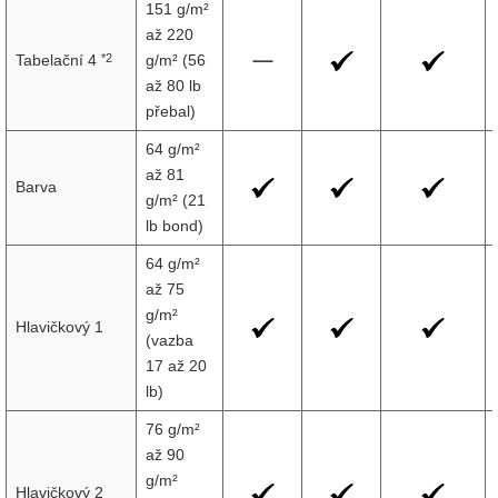
151 g/m²
až 220
*2
Tabelační 4
g/m² (56
až 80 lb
přebal)
64 g/m²
až 81
Barva
g/m² (21
lb bond)
64 g/m²
až 75
g/m²
Hlavičkový 1
(vazba
17 až 20
lb)
76 g/m²
až 90
g/m²
Hlavičkový 2