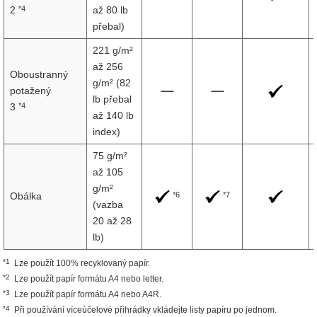
*4
2
až 80 lb
přebal)
221 g/m²
až 256
Oboustranný
g/m² (82
potažený
lb přebal
*4
3
až 140 lb
index)
75 g/m²
až 105
g/m²
*6
*7
Obálka
(vazba
20 až 28
lb)
*1
Lze použít 100% recyklovaný papír.
*2
Lze použít papír formátu A4 nebo letter.
*3
Lze použít papír formátu A4 nebo A4R.
*4
Při používání víceúčelové přihrádky vkládejte listy papíru po jednom.