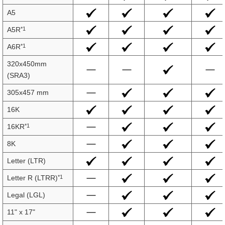
A5
*1
A5R
*1
A6R
320x450mm
(SRA3)
305x457 mm
16K
*1
16KR
8K
Letter (LTR)
*1
Letter R (LTRR)
Legal (LGL)
11" x 17"