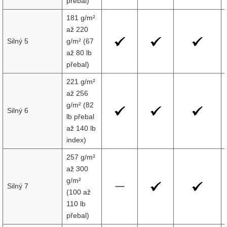
přebal)
181 g/m²
až 220
Silný 5
g/m² (67
až 80 lb
přebal)
221 g/m²
až 256
g/m² (82
Silný 6
lb přebal
až 140 lb
index)
257 g/m²
až 300
g/m²
Silný 7
(100 až
110 lb
přebal)