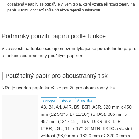
obsažená v papíru se odpařuje vlivem tepla, které vzniká při fixaci toneru na
papír. K tomu dochází spíše při nízké teplotě v místnosti.
Podmínky použití papíru podle funkce
V závislosti na funkci existují omezení týkající se použitelného papíru
a funkce jsou omezeny použitým papírem.
Použitelný papír pro oboustranný tisk
Níže je uveden papír, který lze použít pro oboustranný tisk.
A3, B4, A4, A4R, B5, B5R, A5R, 320 mm x 450
mm (12 5/8" x 17 11/16") (SRA3), 305 mm x
457 mm (12" x 18"), 16K, 16KR, 8K, LTR,
LTRR, LGL, 11" x 17", STMTR, EXEC a vlastní
velikost (98,0 mm x 182,0 mm až 320,0 mm x