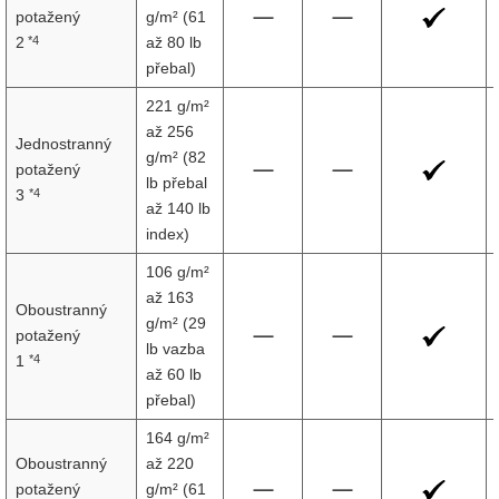
potažený
g/m² (61
*4
2
až 80 lb
přebal)
221 g/m²
až 256
Jednostranný
g/m² (82
potažený
lb přebal
*4
3
až 140 lb
index)
106 g/m²
až 163
Oboustranný
g/m² (29
potažený
lb vazba
*4
1
až 60 lb
přebal)
164 g/m²
Oboustranný
až 220
potažený
g/m² (61