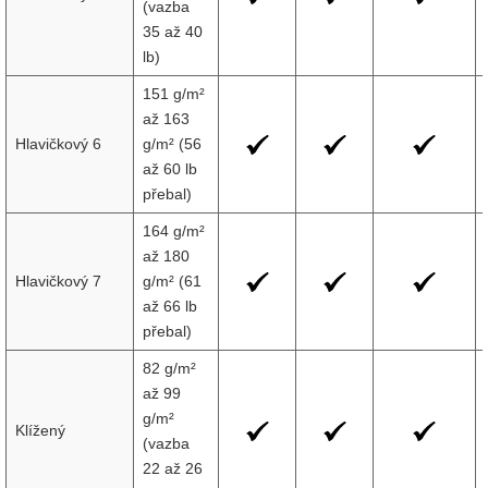
(vazba
35 až 40
lb)
151 g/m²
až 163
Hlavičkový 6
g/m² (56
až 60 lb
přebal)
164 g/m²
až 180
Hlavičkový 7
g/m² (61
až 66 lb
přebal)
82 g/m²
až 99
g/m²
Klížený
(vazba
22 až 26