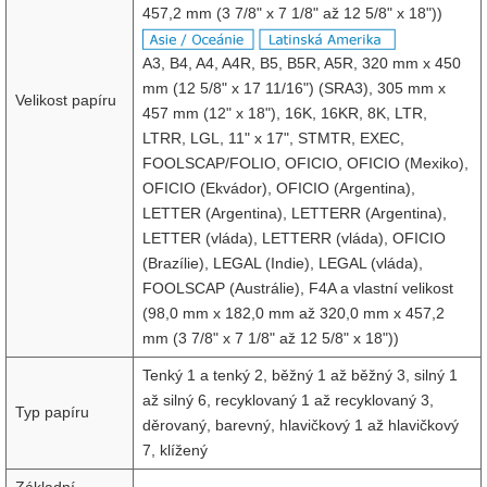
457,2 mm (3 7/8" x 7 1/8" až 12 5/8" x 18"))
A3, B4, A4, A4R, B5, B5R, A5R, 320 mm x 450
mm (12 5/8" x 17 11/16") (SRA3), 305 mm x
Velikost papíru
457 mm (12" x 18"), 16K, 16KR, 8K, LTR,
LTRR, LGL, 11" x 17", STMTR, EXEC,
FOOLSCAP/FOLIO, OFICIO, OFICIO (Mexiko),
OFICIO (Ekvádor), OFICIO (Argentina),
LETTER (Argentina), LETTERR (Argentina),
LETTER (vláda), LETTERR (vláda), OFICIO
(Brazílie), LEGAL (Indie), LEGAL (vláda),
FOOLSCAP (Austrálie), F4A a vlastní velikost
(98,0 mm x 182,0 mm až 320,0 mm x 457,2
mm (3 7/8" x 7 1/8" až 12 5/8" x 18"))
Tenký 1 a tenký 2, běžný 1 až běžný 3, silný 1
až silný 6, recyklovaný 1 až recyklovaný 3,
Typ papíru
děrovaný, barevný, hlavičkový 1 až hlavičkový
7, klížený