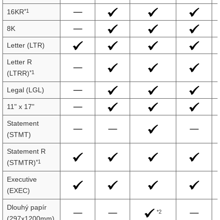
*1
16KR
8K
Letter (LTR)
Letter R
*1
(LTRR)
Legal (LGL)
11" x 17"
Statement
(STMT)
Statement R
*1
(STMTR)
Executive
(EXEC)
Dlouhý papír
*2
(297x1200mm)