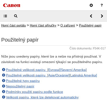
>
>
>
Horní část portálu
Horní část příručky
O zařízení
Použitelný papír
Použitelný papír
Číslo dokumentu: F54K-017
Níže jsou uvedeny papíry, které lze a nelze na přístroji používat. V
závislosti na funkci existují omezení týkající se použitelného papíru.
Použitelné velikosti papíru [Evropa][Severní Amerika]
Použitelné velikosti papíru [Asie/Oceánie][Latinská Amerika]
Použitelné typy papíru
Nepoužitelný papír
Podmínky použití papíru podle funkce
Velikosti papíru, které lze detekovat automaticky