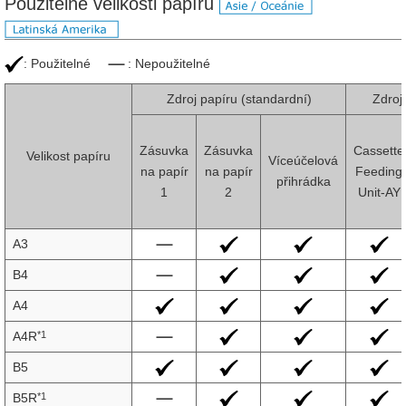
Použitelné velikosti papíru
: Použitelné
: Nepoužitelné
Zdroj papíru (standardní)
Zdroj 
Zásuvka
Zásuvka
Cassette
Velikost papíru
Víceúčelová
na papír
na papír
Feeding
přihrádka
1
2
Unit-AY
A3
B4
A4
*1
A4R
B5
*1
B5R