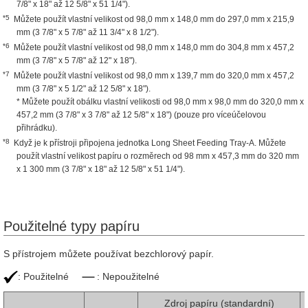
7/8" x 18" až 12 5/8" x 51 1/4").
*5
Můžete použít vlastní velikost od 98,0 mm x 148,0 mm do 297,0 mm x 215,9
mm (3 7/8" x 5 7/8" až 11 3/4" x 8 1/2").
*6
Můžete použít vlastní velikost od 98,0 mm x 148,0 mm do 304,8 mm x 457,2
mm (3 7/8" x 5 7/8" až 12" x 18").
*7
Můžete použít vlastní velikost od 98,0 mm x 139,7 mm do 320,0 mm x 457,2
mm (3 7/8" x 5 1/2" až 12 5/8" x 18").
* Můžete použít obálku vlastní velikosti od 98,0 mm x 98,0 mm do 320,0 mm x
457,2 mm (3 7/8" x 3 7/8" až 12 5/8" x 18") (pouze pro víceúčelovou
přihrádku).
*8
Když je k přístroji připojena jednotka Long Sheet Feeding Tray-A. Můžete
použít vlastní velikost papíru o rozměrech od 98 mm x 457,3 mm do 320 mm
x 1 300 mm (3 7/8" x 18" až 12 5/8" x 51 1/4").
Použitelné typy papíru
S přístrojem můžete používat bezchlorový papír.
: Použitelné
: Nepoužitelné
Zdroj papíru (standardní)