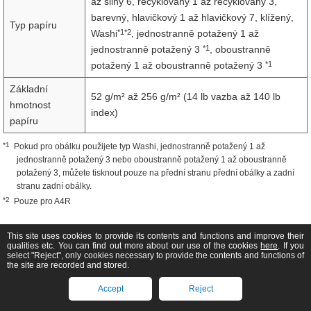
až silný 6, recyklovaný 1 až recyklovaný 3,
barevný, hlavičkový 1 až hlavičkový 7, klížený,
Typ papíru
*1*2
Washi
, jednostranně potažený 1 až
*1
jednostranně potažený 3
, oboustranně
*1
potažený 1 až oboustranně potažený 3
Základní
52 g/m² až 256 g/m² (14 lb vazba až 140 lb
hmotnost
index)
papíru
*1
Pokud pro obálku použijete typ Washi, jednostranně potažený 1 až
jednostranně potažený 3 nebo oboustranně potažený 1 až oboustranně
potažený 3, můžete tisknout pouze na přední stranu přední obálky a zadní
stranu zadní obálky.
*2
Pouze pro A4R
This site uses cookies to provide its contents and functions and improve their
qualities etc. You can find out more about our use of the cookies
here
. If you
select "Reject", only cookies necessary to provide the contents and functions of
Velikosti papíru, které lze detekovat automaticky
the site are recorded and stored.
Níže uvedené velikosti papíru mohou být rozpoznány automaticky po
Accept
Reject
vložení papíru do zdroje papíru.