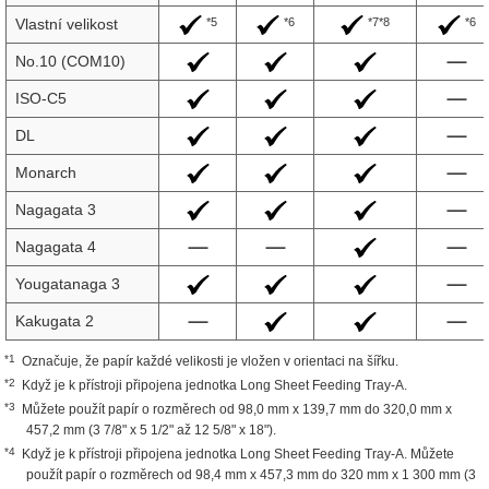
*5
*6
*7*8
*6
Vlastní velikost
No.10 (COM10)
ISO-C5
DL
Monarch
Nagagata 3
Nagagata 4
Yougatanaga 3
Kakugata 2
*1
Označuje, že papír každé velikosti je vložen v orientaci na šířku.
*2
Když je k přístroji připojena jednotka Long Sheet Feeding Tray-A.
*3
Můžete použít papír o rozměrech od 98,0 mm x 139,7 mm do 320,0 mm x
457,2 mm (3 7/8" x 5 1/2" až 12 5/8" x 18").
*4
Když je k přístroji připojena jednotka Long Sheet Feeding Tray-A. Můžete
použít papír o rozměrech od 98,4 mm x 457,3 mm do 320 mm x 1 300 mm (3