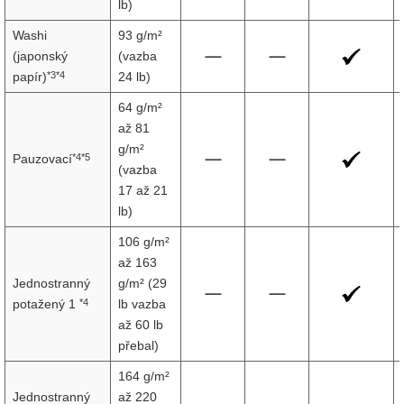
lb)
Washi
93 g/m²
(japonský
(vazba
*3*4
papír)
24 lb)
64 g/m²
až 81
g/m²
*4*5
Pauzovací
(vazba
17 až 21
lb)
106 g/m²
až 163
Jednostranný
g/m² (29
*4
potažený 1
lb vazba
až 60 lb
přebal)
164 g/m²
Jednostranný
až 220