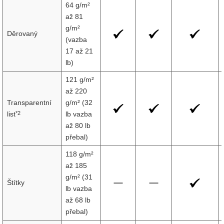
64 g/m²
až 81
g/m²
Děrovaný
(vazba
17 až 21
lb)
121 g/m²
až 220
Transparentní
g/m² (32
*2
list
lb vazba
až 80 lb
přebal)
118 g/m²
až 185
g/m² (31
Štítky
lb vazba
až 68 lb
přebal)