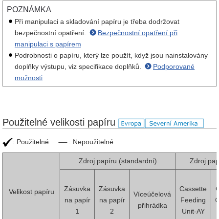
POZNÁMKA
Při manipulaci a skladování papíru je třeba dodržovat
bezpečnostní opatření.
Bezpečnostní opatření při
manipulaci s papírem
Podrobnosti o papíru, který lze použít, když jsou nainstalovány
doplňky výstupu, viz specifikace doplňků.
Podporované
možnosti
Použitelné velikosti papíru
: Použitelné
: Nepoužitelné
Zdroj papíru (standardní)
Zdroj papí
Zásuvka
Zásuvka
Cassette
C
Velikost papíru
Víceúčelová
na papír
na papír
Feeding
C
přihrádka
1
2
Unit-AY