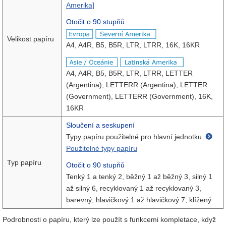
Amerika]
Otočit o 90 stupňů
Velikost papíru
A4, A4R, B5, B5R, LTR, LTRR, 16K, 16KR
A4, A4R, B5, B5R, LTR, LTRR, LETTER
(Argentina), LETTERR (Argentina), LETTER
(Government), LETTERR (Government), 16K,
16KR
Sloučení a seskupení
Typy papíru použitelné pro hlavní jednotku
Použitelné typy papíru
Typ papíru
Otočit o 90 stupňů
Tenký 1 a tenký 2, běžný 1 až běžný 3, silný 1
až silný 6, recyklovaný 1 až recyklovaný 3,
barevný, hlavičkový 1 až hlavičkový 7, klížený
Podrobnosti o papíru, který lze použít s funkcemi kompletace, když