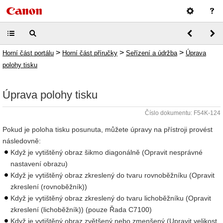
>
>
>
Horní část portálu
Horní část příručky
Seřízení a údržba
Úprava
polohy tisku
Úprava polohy tisku
Číslo dokumentu: F54K-124
Pokud je poloha tisku posunuta, můžete úpravy na přístroji provést
následovně:
Když je vytištěný obraz šikmo diagonálně (Opravit nesprávné
nastavení obrazu)
Když je vytištěný obraz zkreslený do tvaru rovnoběžníku (Opravit
zkreslení (rovnoběžník))
Když je vytištěný obraz zkreslený do tvaru lichoběžníku (Opravit
zkreslení (lichoběžník)) (pouze Řada C7100)
Když je vytištěný obraz zvětšený nebo zmenšený (Upravit velikost