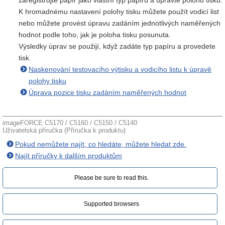
zaregistrujte papír jako vlastní typ papíru a upravte polohu tisku.
K hromadnému nastavení polohy tisku můžete použít vodicí list
nebo můžete provést úpravu zadáním jednotlivých naměřených
hodnot podle toho, jak je poloha tisku posunuta.
Výsledky úprav se použijí, když zadáte typ papíru a provedete
tisk.
Naskenování testovacího výtisku a vodicího listu k úpravě
polohy tisku
Úprava pozice tisku zadáním naměřených hodnot
imageFORCE C5170 / C5160 / C5150 / C5140
Uživatelská příručka (Příručka k produktu)
Pokud nemůžete najít, co hledáte, můžete hledat zde.
Najít příručky k dalším produktům
Please be sure to read this.‎
Supported browsers