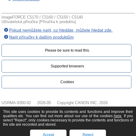
imageFORCE C5170 / C5160 / C5150 / C5140
Uživatelská příručka (Příručka k produktu)
Pokud nemůžete najít, co hledáte, můžete hledat zde.
Najít příručky k dalším produktům
Please be sure to read this.‎
Supported browsers
Cookies
USRMA-9300-02
2026-05
Copyright CANON INC. 2026
This site uses cookies to provide its contents and functions and improve their
qualities etc. You can find out more about our use of the cookies
here
. If you
select "Reject", only cookies necessary to provide the contents and functions of
the site are recorded and stored.
Accept
Reject