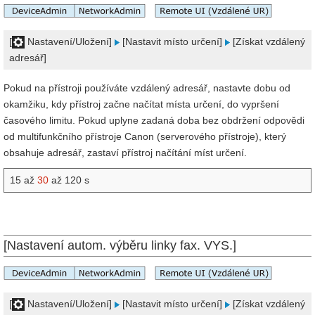
[
Nastavení/Uložení]
[Nastavit místo určení]
[Získat vzdálený
adresář]
Pokud na přístroji používáte vzdálený adresář, nastavte dobu od
okamžiku, kdy přístroj začne načítat místa určení, do vypršení
časového limitu. Pokud uplyne zadaná doba bez obdržení odpovědi
od multifunkčního přístroje Canon (serverového přístroje), který
obsahuje adresář, zastaví přístroj načítání míst určení.
15 až
30
až 120 s
[Nastavení autom. výběru linky fax. VYS.]
[
Nastavení/Uložení]
[Nastavit místo určení]
[Získat vzdálený