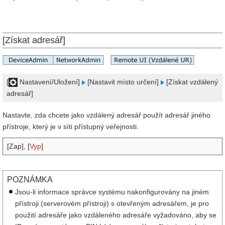
[Získat adresář]
[
Nastavení/Uložení]
[Nastavit místo určení]
[Získat vzdálený
adresář]
Nastavte, zda chcete jako vzdálený adresář použít adresář jiného
přístroje, který je v síti přístupný veřejnosti.
[Zap], [
Vyp
]
POZNÁMKA
Jsou-li informace správce systému nakonfigurovány na jiném
přístroji (serverovém přístroji) s otevřeným adresářem, je pro
použití adresáře jako vzdáleného adresáře vyžadováno, aby se