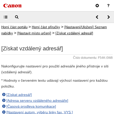
>
>
Horní část portálu
Horní část příručky
[Nastavení/Uložení] Seznam
>
>
nabídky
[Nastavit místo určení]
[Získat vzdálený adresář]
[Získat vzdálený adresář]
Číslo dokumentu: F54K-0W8
Nakonfigurujte nastavení pro použití adresáře jiného přístroje v síti
(vzdálený adresář).
* Hodnoty v červeném textu udávají výchozí nastavení pro každou
položku.
[Získat adresář]
[Adresa serveru vzdáleného adresáře]
[Časová prodleva komunikace]
[Nastavení autom. výběru linky fax. VYS.]