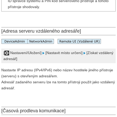
ID správce systému a PIN kód serverového přístroje a tohoto
přístroje shodovaly.
[Adresa serveru vzdáleného adresáře]
[
Nastavení/Uložení]
[Nastavit místo určení]
[Získat vzdálený
adresář]
Nastavte IP adresu (IPv4/IPv6) nebo název hostitele jiného přístroje
(serveru) s otevřeným adresářem.
Adresář zadaného serveru lze na tomto přístroji použít jako vzdálený
adresář.
[Časová prodleva komunikace]