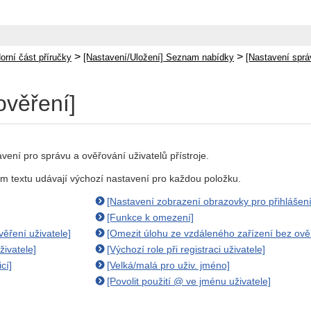
>
>
orní část příručky
[Nastavení/Uložení] Seznam nabídky
[Nastavení sprá
ověření]
vení pro správu a ověřování uživatelů přístroje.
m textu udávají výchozí nastavení pro každou položku.
[Nastavení zobrazení obrazovky pro přihlášení
[Funkce k omezení]
věření uživatele]
[Omezit úlohu ze vzdáleného zařízení bez ověř
živatele]
[Výchozí role při registraci uživatele]
cí]
[Velká/malá pro uživ. jméno]
[Povolit použití @ ve jménu uživatele]