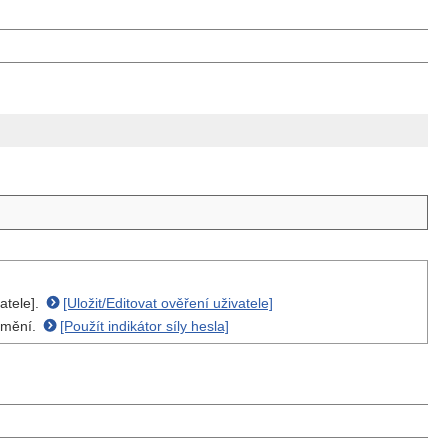
atele].
[Uložit/Editovat ověření uživatele]
ě mění.
[Použít indikátor síly hesla]