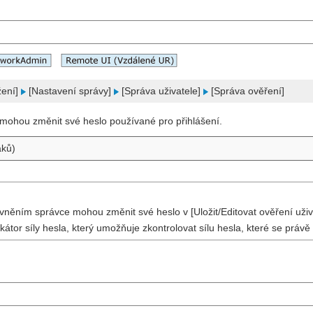
žení]
[Nastavení správy]
[Správa uživatele]
[Správa ověření]
é mohou změnit své heslo používané pro přihlášení.
aků)
ávněním správce mohou změnit své heslo v [Uložit/Editovat ověření uživ
ikátor síly hesla, který umožňuje zkontrolovat sílu hesla, které se práv