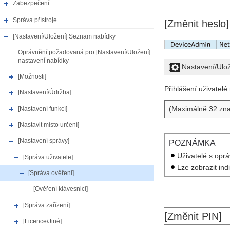
Zabezpečení
Správa přístroje
[Změnit heslo]
[Nastavení/Uložení] Seznam nabídky
Oprávnění požadovaná pro [Nastavení/Uložení]
nastavení nabídky
[
Nastavení/Ulo
[Možnosti]
Přihlášení uživatel
[Nastavení/Údržba]
(Maximálně 32 zn
[Nastavení funkcí]
[Nastavit místo určení]
[Nastavení správy]
POZNÁMKA
Uživatelé s opr
[Správa uživatele]
Lze zobrazit ind
[Správa ověření]
[Ověření klávesnicí]
[Správa zařízení]
[Změnit PIN]
[Licence/Jiné]