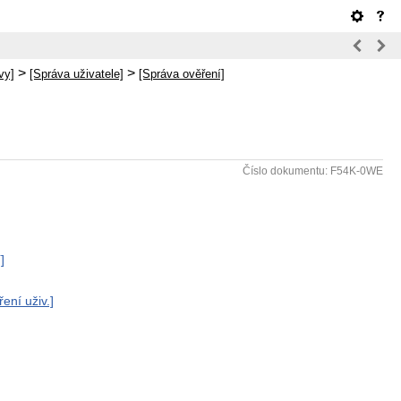
>
>
vy]
[Správa uživatele]
[Správa ověření]
Číslo dokumentu: F54K-0WE
]
ení uživ.]