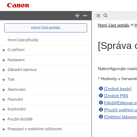
>
Horní část portálu
H
Horní část portálu
Horní část příručky
[Správa 
O zařízení
Nastavení
Nakonfigurujte nasta
Základní operace
* Hodnoty v červené
Tisk
[Změnit heslo]
Skenování
[Změnit PIN]
Faxování
[Uložit/Editovat o
Kopírování
[Použít ověření u
[Ověření klávesni
Použití úložiště
Propojení s mobilními zařízeními