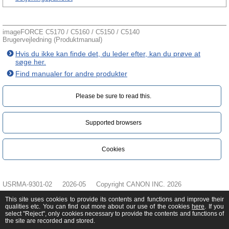
imageFORCE C5170 / C5160 / C5150 / C5140
Brugervejledning (Produktmanual)
Hvis du ikke kan finde det, du leder efter, kan du prøve at
søge her.
Find manualer for andre produkter
Please be sure to read this.‎
Supported browsers
Cookies
USRMA-9301-02
2026-05
Copyright CANON INC. 2026
This site uses cookies to provide its contents and functions and improve their
qualities etc. You can find out more about our use of the cookies
here
. If you
select "Reject", only cookies necessary to provide the contents and functions of
the site are recorded and stored.