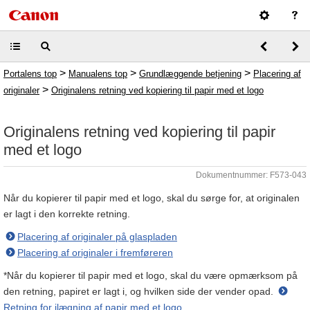
>
>
>
Portalens top
Manualens top
Grundlæggende betjening
Placering af
>
originaler
Originalens retning ved kopiering til papir med et logo
Originalens retning ved kopiering til papir
med et logo
Dokumentnummer: F573-043
Når du kopierer til papir med et logo, skal du sørge for, at originalen
er lagt i den korrekte retning.
Placering af originaler på glaspladen
Placering af originaler i fremføreren
*Når du kopierer til papir med et logo, skal du være opmærksom på
den retning, papiret er lagt i, og hvilken side der vender opad.
Retning for ilægning af papir med et logo