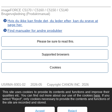
imageFORCE C5170 / C5160 / C5150 / C5140
Brugervejledning (Produktmanual)
Hvis du ikke kan finde det, du leder efter, kan du prøve at
søge her.
Find manualer for andre produkter
Please be sure to read this.‎
Supported browsers
Cookies
USRMA-9301-02
2026-05
Copyright CANON INC. 2026
This site uses cookies to provide its contents and functions and improve their
qualities etc. You can find out more about our use of the cookies
here
. If you
select "Reject", only cookies necessary to provide the contents and functions of
the site are recorded and stored.
Accept
Reject