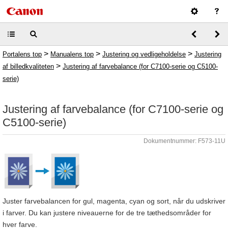
>
>
>
Portalens top
Manualens top
Justering og vedligeholdelse
Justering
>
af billedkvaliteten
Justering af farvebalance (for C7100-serie og C5100-
serie)
Justering af farvebalance (for C7100-serie og
C5100-serie)
Dokumentnummer: F573-11U
Juster farvebalancen for gul, magenta, cyan og sort, når du udskriver
i farver. Du kan justere niveauerne for de tre tæthedsområder for
hver farve.