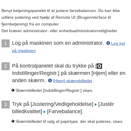
Benyt betjeningspanelet til at justere farvebalancen. Du kan ikke
udføre justering ved hjælp af Remote UI (Brugerinterface til
fjernbetjening) fra en computer.
Det kræver administrator- eller enhedsadministratorrettigheder.
Log på maskinen som en administrator.
1
Log ind
på maskinen
På kontrolpanelet skal du trykke på [
2
Indstillinger/Registr.] på skærmen [Hjem] eller en
anden skærm.
[Hjem]-skærmbilledet
Skærmbilledet [Indstillinger/Registr.] vises.
Tryk på [Justering/Vedligeholdelse]
[Justér
3
billedkvalitet]
[Farvebalance].
Skærmbilledet til valg af papirtype, der skal justeres, vises.