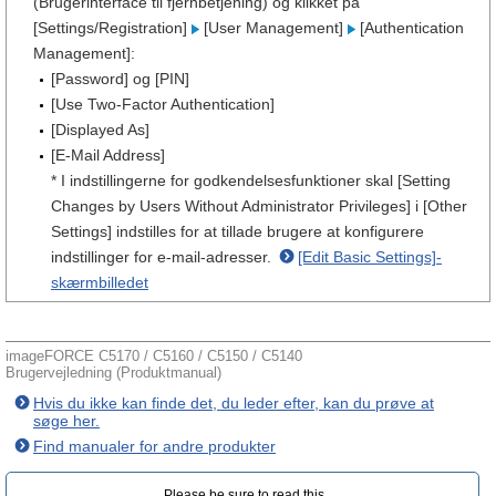
(Brugerinterface til fjernbetjening) og klikket på
[Settings/Registration]
[User Management]
[Authentication
Management]:
[Password] og [PIN]
[Use Two-Factor Authentication]
[Displayed As]
[E-Mail Address]
* I indstillingerne for godkendelsesfunktioner skal [Setting
Changes by Users Without Administrator Privileges] i [Other
Settings] indstilles for at tillade brugere at konfigurere
indstillinger for e-mail-adresser.
[Edit Basic Settings]-
skærmbilledet
imageFORCE C5170 / C5160 / C5150 / C5140
Brugervejledning (Produktmanual)
Hvis du ikke kan finde det, du leder efter, kan du prøve at
søge her.
Find manualer for andre produkter
Please be sure to read this.‎