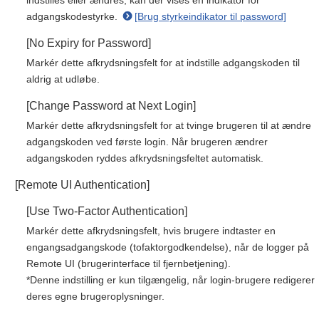
indstilles eller ændres, kan der vises en indikator for
adgangskodestyrke.
[Brug styrkeindikator til password]
[No Expiry for Password]
Markér dette afkrydsningsfelt for at indstille adgangskoden til
aldrig at udløbe.
[Change Password at Next Login]
Markér dette afkrydsningsfelt for at tvinge brugeren til at ændre
adgangskoden ved første login. Når brugeren ændrer
adgangskoden ryddes afkrydsningsfeltet automatisk.
[Remote UI Authentication]
[Use Two-Factor Authentication]
Markér dette afkrydsningsfelt, hvis brugere indtaster en
engangsadgangskode (tofaktorgodkendelse), når de logger på
Remote UI (brugerinterface til fjernbetjening).
*Denne indstilling er kun tilgængelig, når login-brugere redigerer
deres egne brugeroplysninger.