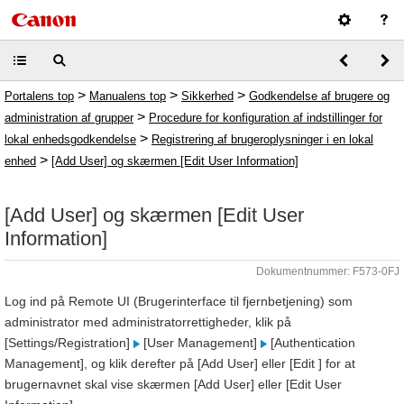
>
>
>
Portalens top
Manualens top
Sikkerhed
Godkendelse af brugere og
>
administration af grupper
Procedure for konfiguration af indstillinger for
>
lokal enhedsgodkendelse
Registrering af brugeroplysninger i en lokal
>
enhed
[Add User] og skærmen [Edit User Information]
[Add User] og skærmen [Edit User
Information]
Dokumentnummer: F573-0FJ
Log ind på Remote UI (Brugerinterface til fjernbetjening) som
administrator med administratorrettigheder, klik på
[Settings/Registration]
[User Management]
[Authentication
Management], og klik derefter på [Add User] eller [Edit ] for at
brugernavnet skal vise skærmen [Add User] eller [Edit User