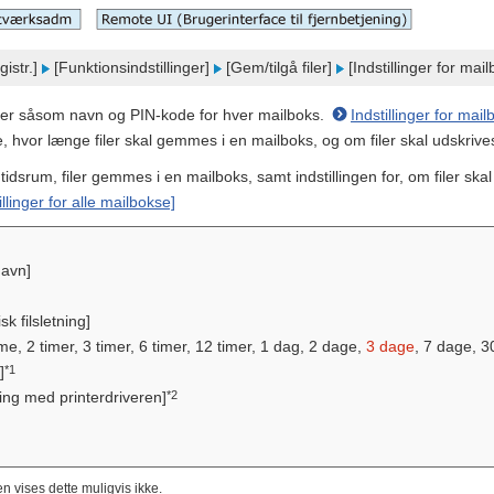
gistr.]
[Funktionsindstillinger]
[Gem/tilgå filer]
[Indstillinger for mail
inger såsom navn og PIN-kode for hver mailboks.
Indstillinger for mail
e, hvor længe filer skal gemmes i en mailboks, og om filer skal udskriv
t tidsrum, filer gemmes i en mailboks, samt indstillingen for, om filer sk
illinger for alle mailbokse]
navn]
sk filsletning]
time, 2 timer, 3 timer, 6 timer, 12 timer, 1 dag, 2 dage,
3 dage
, 7 dage, 
*1
]
*2
ring med printerdriveren]
n vises dette muligvis ikke.