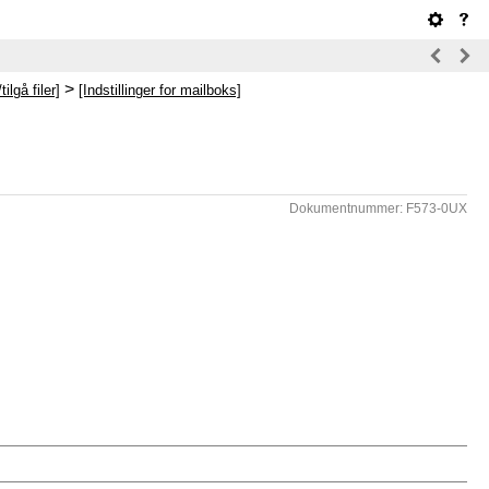
>
ilgå filer]
[Indstillinger for mailboks]
Dokumentnummer: F573-0UX