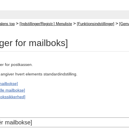
>
>
>
lens top
[Indstillinger/Registr.] Menuliste
[Funktionsindstillinger]
[Gem/t
inger for mailboks]
ger for postkassen.
t angiver hvert elements standardindstilling.
mailbokse]
 alle mailbokse]
 bokssikkerhed]
ér mailbokse]