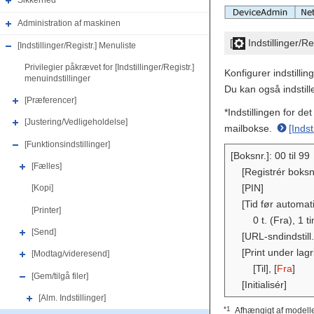
Sikkerhed
Administration af maskinen
[
Indstillinger/Re
[Indstillinger/Registr.] Menuliste
Privilegier påkrævet for [Indstillinger/Registr.]
Konfigurer indstill
menuindstillinger
Du kan også indstill
[Præferencer]
*Indstillingen for de
[Justering/Vedligeholdelse]
mailbokse.
[Indst
[Funktionsindstillinger]
[Boksnr.]: 00 til 99
[Fælles]
[Registrér boks
[PIN]
[Kopi]
[Tid før automati
[Printer]
0 t. (Fra), 1 
[Send]
[URL-sndindstill.
[Print under lag
[Modtag/videresend]
[Til], [
Fra
]
[Gem/tilgå filer]
[Initialisér]
[Alm. Indstillinger]
*1
Afhængigt af modelle