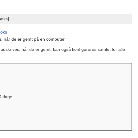
boks]
boks
es, når de er gemt på en computer.
al udskrives, når de er gemt, kan også konfigureres samlet for alle
30 dage