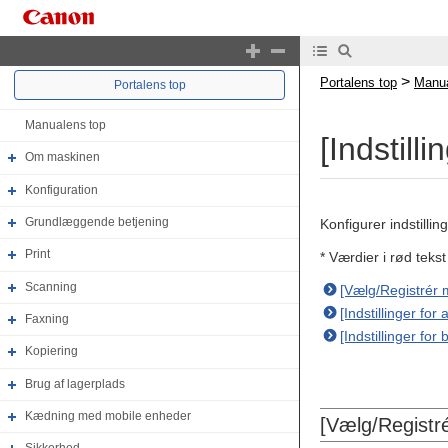
>
Portalens top
Manua
Portalens top
Manualens top
[Indstill
Om maskinen
Konfiguration
Grundlæggende betjening
Konfigurer indstillin
Print
* Værdier i rød teks
Scanning
[Vælg/Registrér 
[Indstillinger for
Faxning
[Indstillinger for
Kopiering
Brug af lagerplads
Kædning med mobile enheder
[Vælg/Registr