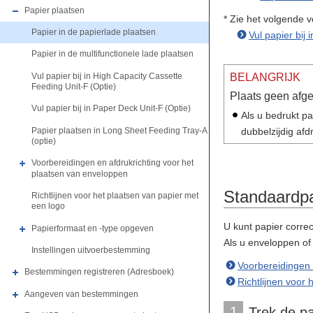
Papier plaatsen
* Zie het volgende v
Papier in de papierlade plaatsen
Vul papier bij
Papier in de multifunctionele lade plaatsen
Vul papier bij in High Capacity Cassette
BELANGRIJK
Feeding Unit-F (Optie)
Plaats geen afge
Vul papier bij in Paper Deck Unit-F (Optie)
Als u bedrukt pa
Papier plaatsen in Long Sheet Feeding Tray-A
dubbelzijdig afd
(optie)
Voorbereidingen en afdrukrichting voor het
plaatsen van enveloppen
Standaardpa
Richtlijnen voor het plaatsen van papier met
een logo
U kunt papier correc
Papierformaat en -type opgeven
Als u enveloppen of 
Instellingen uitvoerbestemming
Voorbereidingen 
Bestemmingen registreren (Adresboek)
Richtlijnen voor
Aangeven van bestemmingen
1
Trek de pa