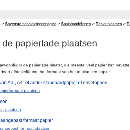
>
>
>
>
a
Bovenste handleidingenpagina
Basishandelingen
Papier plaatsen
P
n de papierlade plaatsen
gewoonlijk in de papierlade plaatst, die meestal veel papier kan bevatte
ieert afhankelijk van het formaat van het te plaatsen papier.
 van A3-, A4- of ander standaardpapier of enveloppen
pierformaat plaatsen
tsen
er plaatsen
 aangepast formaat papier
aangepast formaat plaatsen