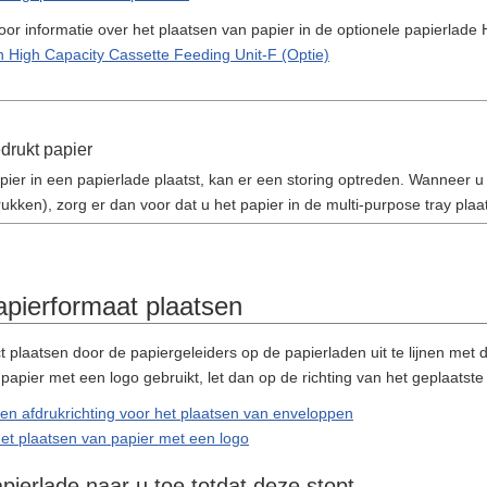
oor informatie over het plaatsen van papier in de optionele papierlade
 in High Capacity Cassette Feeding Unit-F (Optie)
drukt papier
pier in een papierlade plaatst, kan er een storing optreden. Wanneer 
rukken), zorg er dan voor dat u het papier in de multi-purpose tray plaa
pierformaat plaatsen
t plaatsen door de papiergeleiders op de papierladen uit te lijnen met
papier met een logo gebruikt, let dan op de richting van het geplaatste
en afdrukrichting voor het plaatsen van enveloppen
 het plaatsen van papier met een logo
pierlade naar u toe totdat deze stopt.