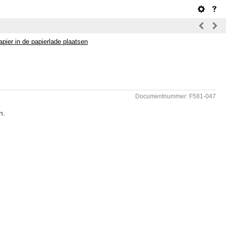
apier in de papierlade plaatsen
Documentnummer: F581-047
n.