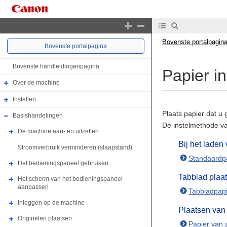
Bovenste portalpagin
Bovenste portalpagina
Bovenste handleidingenpagina
Papier i
Over de machine
Instellen
Plaats papier dat u 
Basishandelingen
De instelmethode var
De machine aan- en uitzetten
Bij het laden
Stroomverbruik verminderen (slaapstand)
Standaardpa
Het bedieningspaneel gebruiken
Tabblad plaa
Het scherm van het bedieningspaneel
aanpassen
Tabbladpapi
Inloggen op de machine
Plaatsen van
Originelen plaatsen
Papier van 