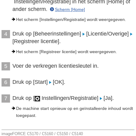
Instellingen/Registratie] in het scherm [Home] of
ander scherm.
Scherm [Home]
Het scherm [Instellingen/Registratie] wordt weergegeven.
Druk op [Beheerinstellingen]
[Licentie/Overige]
4
[Registreer licentie].
Het scherm [Registreer licentie] wordt weergegeven.
Voer de verkregen licentiesleutel in.
5
Druk op [Start]
[OK].
6
Druk op [
Instellingen/Registratie]
[Ja].
7
De machine start opnieuw op en geïnstalleerde inhoud wordt
toegepast.
imageFORCE C5170 / C5160 / C5150 / C5140