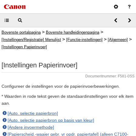
>
>
Bovenste portalpagina
Bovenste handleidingenpagina
>
>
>
[Instellingen/Registratie] Menulijst
[Functie-instellingen]
[Algemeen]
[Instellingen Papierinvoer]
[Instellingen Papierinvoer]
Documentnummer: F581-0SS
Configureer de instellingen voor de papierinvoerbewerkingen.
* Waarden in rode tekst geven de standaardinstellingen voor elk item
aan.
[Auto. selectie papierbron]
[Auto. selectie papierbron op basis van kleur]
[Andere invoermethode]
[Papierscheid.-waaier gebr. vr opdr. papiertafel] (alleen C7100-