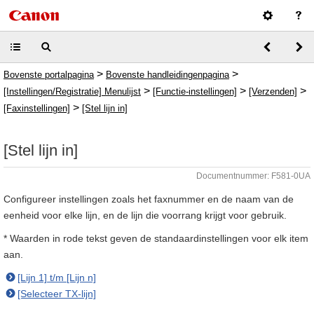
>
>
Bovenste portalpagina
Bovenste handleidingenpagina
>
>
>
[Instellingen/Registratie] Menulijst
[Functie-instellingen]
[Verzenden]
>
[Faxinstellingen]
[Stel lijn in]
[Stel lijn in]
Documentnummer: F581-0UA
Configureer instellingen zoals het faxnummer en de naam van de
eenheid voor elke lijn, en de lijn die voorrang krijgt voor gebruik.
* Waarden in rode tekst geven de standaardinstellingen voor elk item
aan.
[Lijn 1] t/m [Lijn n]
[Selecteer TX-lijn]