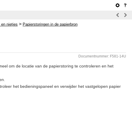
>
 en nietjes
Papierstoringen in de papierbron
Documentnummer: F581-14U
neel om de locatie van de papierstoring te controleren en het
en.
ntroleer het bedieningspaneel en verwijder het vastgelopen papier