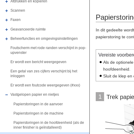
Afdrukken en kopiëren
Scannen
Papierstorin
Faxen
Geavanceerde ruimte
In dit gedeelte word
papierstoring te con
Beheerfuncties en omgevingsinstellingen
Foutscherm met rode randen verschijnt in pop-
upvenster
Vereiste voorber
Als de optionel
Er wordt een bericht weergegeven
hoofdeenheid.
Een getal van zes cijfers verschijnt bij het
Sluit de klep en
inloggen
Er wordt een foutcode weergegeven (#xxx)
Vastgelopen papier en nietjes
1
Trek papie
Papierstoringen in de aanvoer
Papierstoringen in de machine
Papierstoringen in de hoofdeenheid (als de
inner finisher is geïnstalleerd)