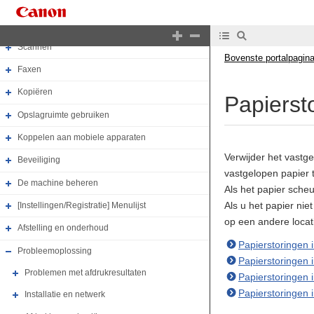
Basishandelingen
Afdrukken
Scannen
Bovenste portalpagin
Faxen
Kopiëren
Papierst
Opslagruimte gebruiken
Koppelen aan mobiele apparaten
Verwijder het vastge
Beveiliging
vastgelopen papier 
De machine beheren
Als het papier scheu
Als u het papier nie
[Instellingen/Registratie] Menulijst
op een andere locat
Afstelling en onderhoud
Papierstoringen 
Probleemoplossing
Papierstoringen 
Problemen met afdrukresultaten
Papierstoringen i
Papierstoringen i
Installatie en netwerk