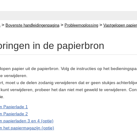
>
>
>
a
Bovenste handleidingenpagina
Probleemoplossing
Vastgelopen papier
oringen in de papierbron
lopen papier uit de papierbron. Volg de instructies op het bedieningspa
te verwijderen.
rt, moet u de delen zodanig verwijderen dat er geen stukjes achterblijv
t kunt verwijderen, probeer het dan niet met geweld te verwijderen. Co
ie.
in Papierlade 1
in Papierlade 2
n papierladen 3 en 4 (optie)
n het papiermagazijn (optie)