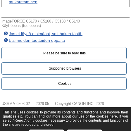
mukauttaminen
imageFORCE C5170 / C5160 / C5150 / C5140
Käyttöopas (tuoteopas)
Jos et löydä etsimääsi, voit hakea tästä.
Etsi muiden tuotteiden oppaita
Please be sure to read this.‎
Supported browsers
Cookies
USRMA-9303-02
2026-05
Copyright CANON INC. 2026
This site uses cookies to provide its contents and functions and improve their
qualities etc. You can find out more about our use of the cookies
here
. If you
select "Reject", only cookies necessary to provide the contents and functions of
the site are recorded and stored.