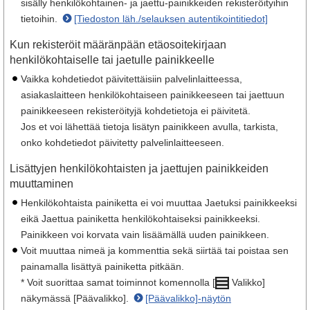
sisälly henkilökohtainen- ja jaettu-painikkeiden rekisteröityihin
tietoihin.
[Tiedoston läh./selauksen autentikointitiedot]
Kun rekisteröit määränpään etäosoitekirjaan
henkilökohtaiselle tai jaetulle painikkeelle
Vaikka kohdetiedot päivitettäisiin palvelinlaitteessa,
asiakaslaitteen henkilökohtaiseen painikkeeseen tai jaettuun
painikkeeseen rekisteröityjä kohdetietoja ei päivitetä.
Jos et voi lähettää tietoja lisätyn painikkeen avulla, tarkista,
onko kohdetiedot päivitetty palvelinlaitteeseen.
Lisättyjen henkilökohtaisten ja jaettujen painikkeiden
muuttaminen
Henkilökohtaista painiketta ei voi muuttaa Jaetuksi painikkeeksi
eikä Jaettua painiketta henkilökohtaiseksi painikkeeksi.
Painikkeen voi korvata vain lisäämällä uuden painikkeen.
Voit muuttaa nimeä ja kommenttia sekä siirtää tai poistaa sen
painamalla lisättyä painiketta pitkään.
* Voit suorittaa samat toiminnot komennolla [
Valikko]
näkymässä [Päävalikko].
[Päävalikko]-näytön