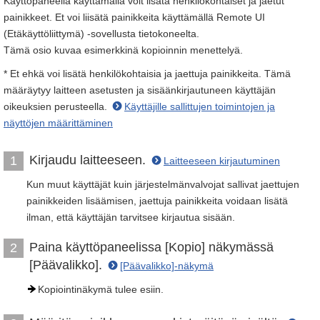
Käyttöpaneelia käyttämällä voit lisätä henkilökohtaiset ja jaetut
painikkeet. Et voi liisätä painikkeita käyttämällä Remote UI
(Etäkäyttöliittymä) -sovellusta tietokoneelta.
Tämä osio kuvaa esimerkkinä kopioinnin menettelyä.
* Et ehkä voi lisätä henkilökohtaisia ja jaettuja painikkeita. Tämä
määräytyy laitteen asetusten ja sisäänkirjautuneen käyttäjän
oikeuksien perusteella.
Käyttäjille sallittujen toimintojen ja
näyttöjen määrittäminen
Kirjaudu laitteeseen.
1
Laitteeseen kirjautuminen
Kun muut käyttäjät kuin järjestelmänvalvojat sallivat jaettujen
painikkeiden lisäämisen, jaettuja painikkeita voidaan lisätä
ilman, että käyttäjän tarvitsee kirjautua sisään.
Paina käyttöpaneelissa [Kopio] näkymässä
2
[Päävalikko].
[Päävalikko]-näkymä
Kopiointinäkymä tulee esiin.