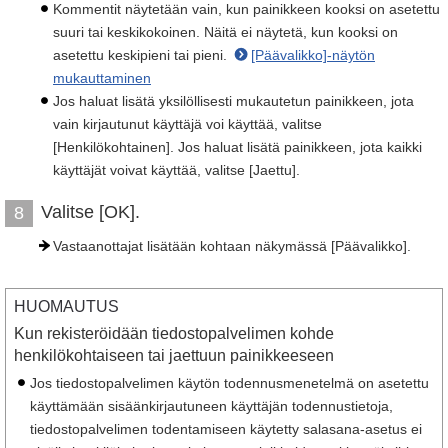
Kommentit näytetään vain, kun painikkeen kooksi on asetettu
suuri tai keskikokoinen. Näitä ei näytetä, kun kooksi on
asetettu keskipieni tai pieni.
[Päävalikko]-näytön
mukauttaminen
Jos haluat lisätä yksilöllisesti mukautetun painikkeen, jota
vain kirjautunut käyttäjä voi käyttää, valitse
[Henkilökohtainen]. Jos haluat lisätä painikkeen, jota kaikki
käyttäjät voivat käyttää, valitse [Jaettu].
Valitse [OK].
8
Vastaanottajat lisätään kohtaan näkymässä [Päävalikko].
HUOMAUTUS
Kun rekisteröidään tiedostopalvelimen kohde
henkilökohtaiseen tai jaettuun painikkeeseen
Jos tiedostopalvelimen käytön todennusmenetelmä on asetettu
käyttämään sisäänkirjautuneen käyttäjän todennustietoja,
tiedostopalvelimen todentamiseen käytetty salasana-asetus ei