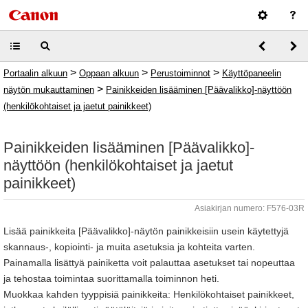
>
>
>
Portaalin alkuun
Oppaan alkuun
Perustoiminnot
Käyttöpaneelin
>
näytön mukauttaminen
Painikkeiden lisääminen [Päävalikko]-näyttöön
(henkilökohtaiset ja jaetut painikkeet)
Painikkeiden lisääminen [Päävalikko]-
näyttöön (henkilökohtaiset ja jaetut
painikkeet)
Asiakirjan numero: F576-03R
Lisää painikkeita [Päävalikko]-näytön painikkeisiin usein käytettyjä
skannaus-, kopiointi- ja muita asetuksia ja kohteita varten.
Painamalla lisättyä painiketta voit palauttaa asetukset tai nopeuttaa
ja tehostaa toimintaa suorittamalla toiminnon heti.
Muokkaa kahden tyyppisiä painikkeita: Henkilökohtaiset painikkeet,