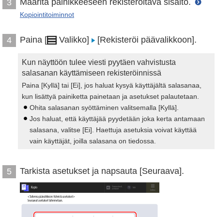
Määritä painikkeeseen rekisteröitävä sisältö.
3
Kopiointitoiminnot
Paina [
Valikko]
[Rekisteröi päävalikkoon].
4
Kun näyttöön tulee viesti pyytäen vahvistusta
salasanan käyttämiseen rekisteröinnissä
Paina [Kyllä] tai [Ei], jos haluat kysyä käyttäjältä salasanaa,
kun lisättyä painiketta painetaan ja asetukset palautetaan.
Ohita salasanan syöttäminen valitsemalla [Kyllä].
Jos haluat, että käyttäjää pyydetään joka kerta antamaan
salasana, valitse [Ei]. Haettuja asetuksia voivat käyttää
vain käyttäjät, joilla salasana on tiedossa.
Tarkista asetukset ja napsauta [Seuraava].
5