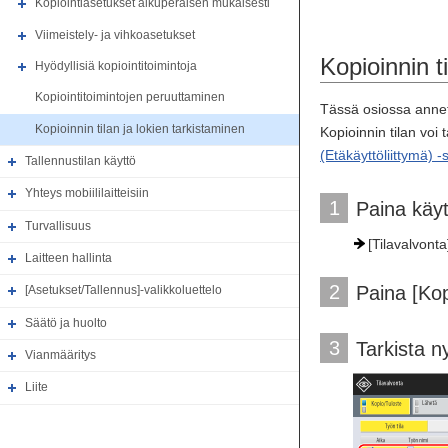
Kopiointiasetukset alkuperäisen mukaisesti
Viimeistely- ja vihkoasetukset
Kopioinnin t
Hyödyllisiä kopiointitoimintoja
Kopiointitoimintojen peruuttaminen
Tässä osiossa anneta
Kopioinnin tilan ja lokien tarkistaminen
Kopioinnin tilan voi
(Etäkäyttöliittymä) 
Tallennustilan käyttö
Yhteys mobiililaitteisiin
1
Paina käyt
Turvallisuus
[Tilavalvonta
Laitteen hallinta
2
Paina [Ko
[Asetukset/Tallennus]-valikkoluettelo
Säätö ja huolto
3
Tarkista ny
Vianmääritys
Liite