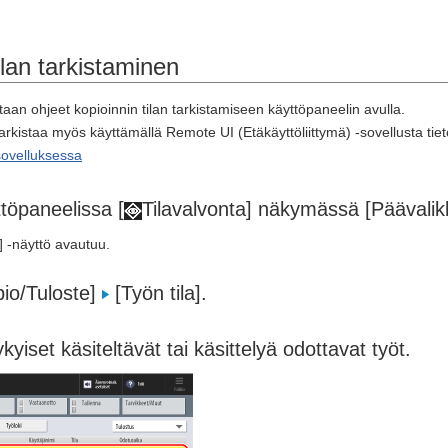
ilan tarkistaminen
an ohjeet kopioinnin tilan tarkistamiseen käyttöpaneelin avulla.
 tarkistaa myös käyttämällä Remote UI (Etäkäyttöliittymä) -sovellusta tie
-sovelluksessa
töpaneelissa [
Tilavalvonta] näkymässä [Päävali
] -näyttö avautuu.
pio/Tuloste]
[Työn tila].
kyiset käsiteltävät tai käsittelyä odottavat työt.