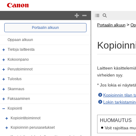
>
Portaalin alkuun
Op
Portaalin alkuun
Oppaan alkuun
Kopioinni
Tietoja laitteesta
Kokoonpano
Laitteen käsittelemiä
Perustoiminnot
virheiden syy.
Tulostus
* Jos lokia ei näytetä
Skannaus
Kopioinnin tilan 
Faksaaminen
Lokin tarkistami
Kopiointi
Kopiointitoiminnot
HUOMAUTUS
Voit rajoittaa m
Kopioinnin perusasetukset