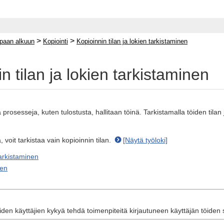
>
>
paan alkuun
Kopiointi
Kopioinnin tilan ja lokien tarkistaminen
n tilan ja lokien tarkistaminen
 prosesseja, kuten tulostusta, hallitaan töinä. Tarkistamalla töiden tilan 
, voit tarkistaa vain kopioinnin tilan.
[Näytä työloki]
tarkistaminen
nen
uiden käyttäjien kykyä tehdä toimenpiteitä kirjautuneen käyttäjän töiden