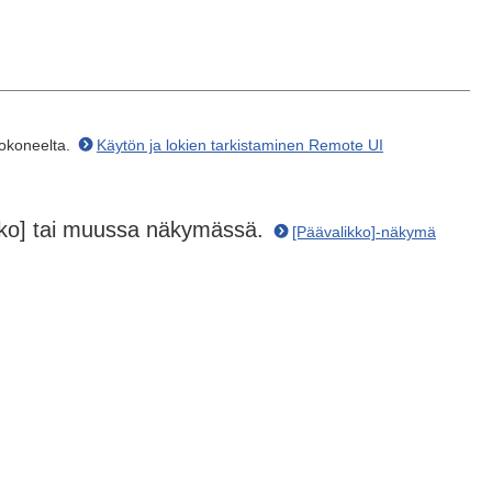
tokoneelta.
Käytön ja lokien tarkistaminen Remote UI
kko] tai muussa näkymässä.
[Päävalikko]-näkymä