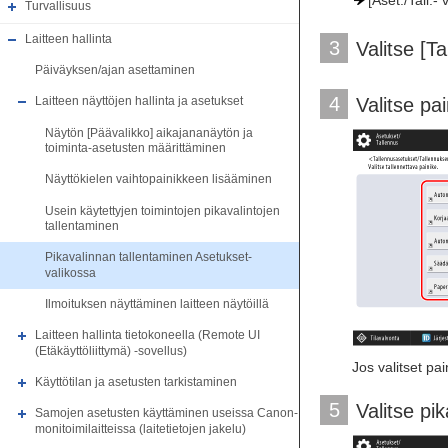
[Aset./Tall.-
Turvallisuus
Laitteen hallinta
3
Valitse [Ta
Päiväyksen/ajan asettaminen
4
Valitse pai
Laitteen näyttöjen hallinta ja asetukset
Näytön [Päävalikko] aikajananäytön ja
toiminta-asetusten määrittäminen
Näyttökielen vaihtopainikkeen lisääminen
Usein käytettyjen toimintojen pikavalintojen
tallentaminen
Pikavalinnan tallentaminen Asetukset-
valikossa
Ilmoituksen näyttäminen laitteen näytöillä
Laitteen hallinta tietokoneella (Remote UI
(Etäkäyttöliittymä) -sovellus)
Jos valitset pai
Käyttötilan ja asetusten tarkistaminen
5
Valitse pi
Samojen asetusten käyttäminen useissa Canon-
monitoimilaitteissa (laitetietojen jakelu)