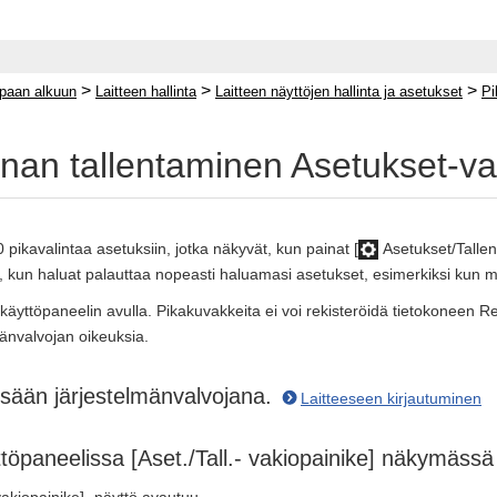
>
>
>
paan alkuun
Laitteen hallinta
Laitteen näyttöjen hallinta ja asetukset
Pi
nnan tallentaminen Asetukset-va
0 pikavalintaa asetuksiin, jotka näkyvät, kun painat [
Asetukset/Tallen
, kun haluat palauttaa nopeasti haluamasi asetukset, esimerkiksi kun m
 käyttöpaneelin avulla. Pikakuvakkeita ei voi rekisteröidä tietokoneen R
mänvalvojan oikeuksia.
isään järjestelmänvalvojana.
Laitteeseen kirjautuminen
töpaneelissa [Aset./Tall.- vakiopainike] näkymässä