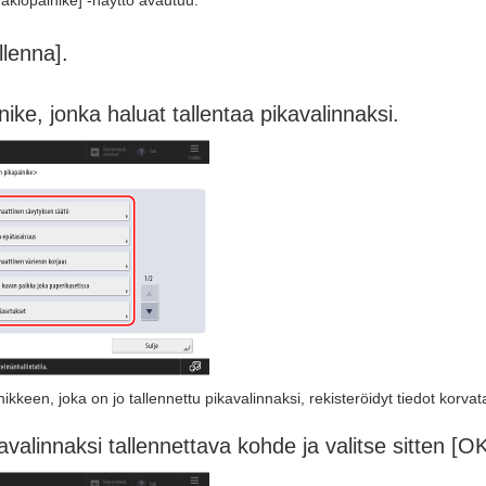
 vakiopainike] -näyttö avautuu.
llenna].
nike, jonka haluat tallentaa pikavalinnaksi.
nikkeen, joka on jo tallennettu pikavalinnaksi, rekisteröidyt tiedot korva
kavalinnaksi tallennettava kohde ja valitse sitten [OK