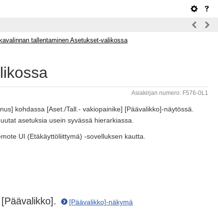
kavalinnan tallentaminen Asetukset-valikossa
likossa
Asiakirjan numero: F576-0L1
nus] kohdassa [Aset./Tall.- vakiopainike] [Päävalikko]-näytössä.
uutat asetuksia usein syvässä hierarkiassa.
emote UI (Etäkäyttöliittymä) -sovelluksen kautta.
 [Päävalikko].
[Päävalikko]-näkymä