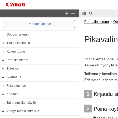
>
Portaalin alkuun
Op
Portaalin alkuun
Oppaan alkuun
Pikavali
Tietoja laitteesta
Kokoonpano
Voit tallentaa jopa 1
Perustoiminnot
Tämä on hyödyllistä
Tulostus
Tallenna pikavalinta
Skannaus
Edellyttää järjestel
Faksaaminen
1
Kirjaudu s
Kopiointi
Tallennustilan käyttö
2
Paina käyt
Yhteys mobiililaitteisiin