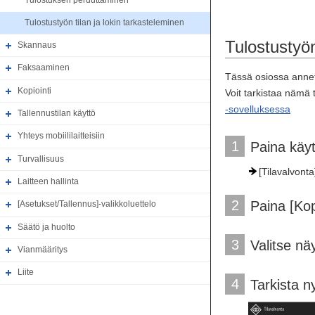
Tulostuksen peruuttaminen
Tulostustyön tilan ja lokin tarkasteleminen
Tulostustyön
Skannaus
Faksaaminen
Tässä osiossa anneta
Kopiointi
Voit tarkistaa nämä 
-sovelluksessa
Tallennustilan käyttö
Yhteys mobiililaitteisiin
1
Paina käyt
Turvallisuus
[Tilavalvonta
Laitteen hallinta
2
Paina [Ko
[Asetukset/Tallennus]-valikkoluettelo
Säätö ja huolto
3
Valitse nä
Vianmääritys
Liite
4
Tarkista ny