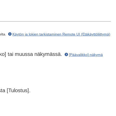
elta.
Käytön ja lokien tarkistaminen Remote UI (Etäkäyttöliittymä)
kko] tai muussa näkymässä.
[Päävalikko]-näkymä
ta [Tulostus].