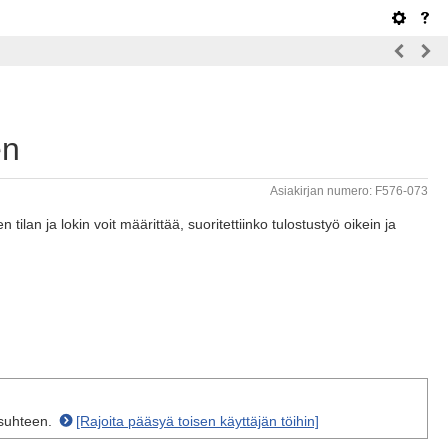
en
Asiakirjan numero: F576-073
tilan ja lokin voit määrittää, suoritettiinko tulostustyö oikein ja
 suhteen.
[Rajoita pääsyä toisen käyttäjän töihin]