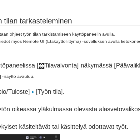
 tilan tarkasteleminen
an ohjeet työn tilan tarkistamiseen käyttöpaneelin avulla.
tiedot myös Remote UI (Etäkäyttöliittymä) -sovelluksen avulla tietokone
töpaneelissa [
Tilavalvonta] näkymässä [Päävali
] -näyttö avautuu.
pio/Tuloste]
[Työn tila].
ytön oikeassa yläkulmassa olevasta alasvetovalikos
kyiset käsiteltävät tai käsittelyä odottavat työt.