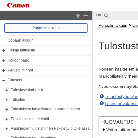
>
Portaalin alkuun
Op
Portaalin alkuun
Oppaan alkuun
Tulostust
Tietoja laitteesta
Kokoonpano
Koneen käsittelemiä p
Perustoiminnot
mahdollisten virheid
Tulostus
* Jos lokia ei näytetä
Tulostusvalmistelut
Tulostustyön tila
Tulostus
Lokin tarkistami
Tulostuksen turvallisuuden parantaminen
Eri tulostusmenetelmät
HUOMAUTUS
Asiakirjojen tulostaminen Pakotettu pito -tilassa
Voit rajoittaa m