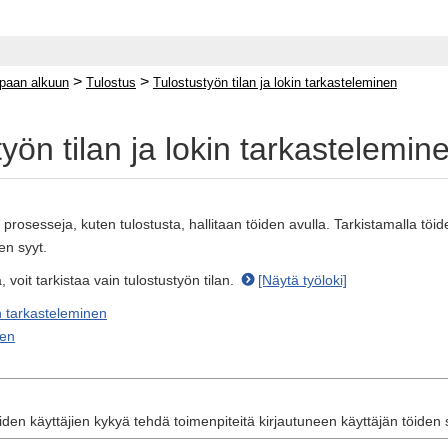
>
>
paan alkuun
Tulostus
Tulostustyön tilan ja lokin tarkasteleminen
yön tilan ja lokin tarkastelemin
rosesseja, kuten tulostusta, hallitaan töiden avulla. Tarkistamalla töiden 
en syyt.
, voit tarkistaa vain tulostustyön tilan.
[Näytä työloki]
n tarkasteleminen
nen
uiden käyttäjien kykyä tehdä toimenpiteitä kirjautuneen käyttäjän töiden