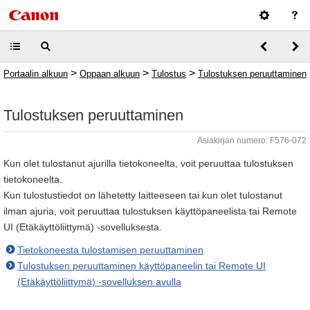
>
>
>
Portaalin alkuun
Oppaan alkuun
Tulostus
Tulostuksen peruuttaminen
Tulostuksen peruuttaminen
Asiakirjan numero: F576-072
Kun olet tulostanut ajurilla tietokoneelta, voit peruuttaa tulostuksen
tietokoneelta.
Kun tulostustiedot on lähetetty laitteeseen tai kun olet tulostanut
ilman ajuria, voit peruuttaa tulostuksen käyttöpaneelista tai Remote
UI (Etäkäyttöliittymä) -sovelluksesta.
Tietokoneesta tulostamisen peruuttaminen
Tulostuksen peruuttaminen käyttöpaneelin tai Remote UI
(Etäkäyttöliittymä) -sovelluksen avulla