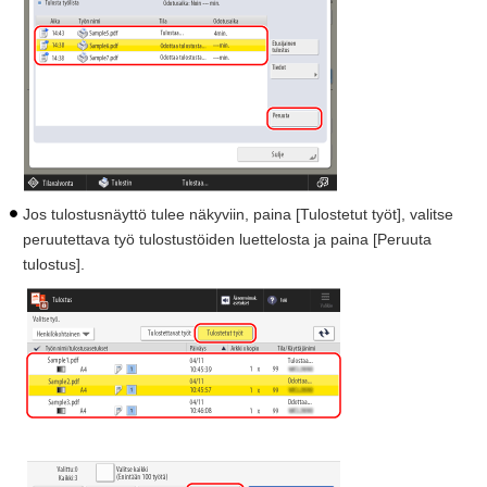
Jos tulostusnäyttö tulee näkyviin, paina [Tulostetut työt], valitse
peruutettava työ tulostustöiden luettelosta ja paina [Peruuta
tulostus].