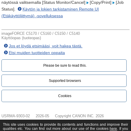
näytössä valitsemalla [Status Monitor/Cancel]
[Copy/Print]
[Job
Status].
Käytön ja lokien tarkistaminen Remote UI
(Etäkäyttöliittymä) -sovelluksessa
imageFORCE C5170 / C5160 / C5150 / C5140
Käyttöopas (tuoteopas)
Jos et löydä etsimääsi, voit hakea tästä.
Etsi muiden tuotteiden oppaita
Please be sure to read this.‎
Supported browsers
Cookies
USRMA-9303-02
2026-05
Copyright CANON INC. 2026
This site uses cookies to provide its contents and functions and improve their
qualities etc. You can find out more about our use of the cookies
here
. If you