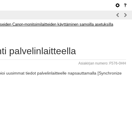
seiden Canon-monitoimilaitteiden käyttäminen samoilla asetuksilla
 palvelinlaitteella
Asiakirjan numero: F576-0HH
ioi uusimmat tiedot palvelinlaitteelle napsauttamalla [Synchronize