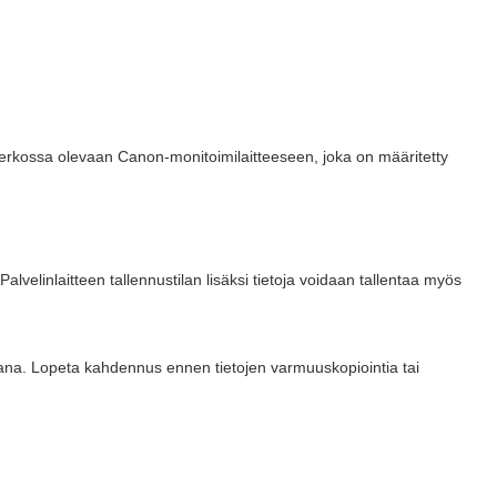
a verkossa olevaan Canon-monitoimilaitteeseen, joka on määritetty
alvelinlaitteen tallennustilan lisäksi tietoja voidaan tallentaa myös
kana. Lopeta kahdennus ennen tietojen varmuuskopiointia tai