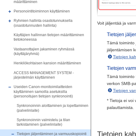
määrittäminen
Personointitoiminnon käyttäminen
Ryhmien hallinta osastotunnuksella
Voit jäljentää ja va
(osastotunnusten hallinta)
Tietojen jälj
Käyttäjien hallinnan tietojen määrittäminen
tietokoneessa
Tämä toiminto j
Vastaanottajien jakaminen ryhmässä
jäljentämisen k
(käyttäjäryhmä)
Tietojen ka
Henkilökohtaisen kansion määrittäminen
Tietojen varm
ACCESS MANAGEMENT SYSTEM -
Tämä toiminto t
järjestelmän käyttäminen
verkon SMB-pal
Useiden Canon-monitoimilaitteiden
Tietojen va
käyttäminen samoilla asetuksilla
(personoitujen tietojen synkronointi)
* Tietoja ei v
Synkronoinnin aloittaminen ja lopettaminen
palauttamista.
(palvelinlaite)
Synkronoinnin valmistelu ja tilan
tarkistaminen (palvelinlaite)
Tietojen ka
Tietojen jäljentäminen ja varmuuskopiointi