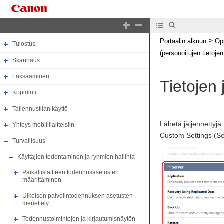
Kokoonpano
Perustoiminnot
>
Portaalin alkuun
Op
Tulostus
(personoitujen tietojen
Skannaus
Faksaaminen
Tietojen 
Kopiointi
Tallennustilan käyttö
Lähetä jäljennettyjä
Yhteys mobiililaitteisiin
Custom Settings (Ser
Turvallisuus
Käyttäjien todentaminen ja ryhmien hallinta
Paikallislaitteen todennusasetusten
määrittäminen
Ulkoisen palvelintodennuksen asetusten
menettely
Todennustoimintojen ja kirjautumisnäytön