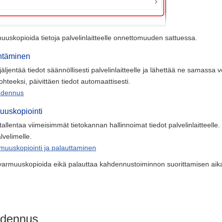
rmuuskopioida tietoja palvelinlaitteelle onnettomuuden sattuessa.
entäminen
äljentää tiedot säännöllisesti palvelinlaitteelle ja lähettää ne samass
ohteeksi, päivittäen tiedot automaattisesti.
hdennus
uuskopiointi
allentaa viimeisimmät tietokannan hallinnoimat tiedot palvelinlaitteelle. P
velimelle.
rmuuskopiointi ja palauttaminen
oi varmuuskopioida eikä palauttaa kahdennustoiminnon suorittamisen ai
hdennus