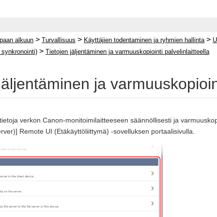
>
>
>
paan alkuun
Turvallisuus
Käyttäjien todentaminen ja ryhmien hallinta
U
>
 synkronointi)
Tietojen jäljentäminen ja varmuuskopiointi palvelinlaitteella
jäljentäminen ja varmuuskopiointi
 tietoja verkon Canon-monitoimilaitteeseen säännöllisesti ja varmuuskop
ver)] Remote UI (Etäkäyttöliittymä) -sovelluksen portaalisivulla.