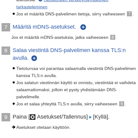
tarkasteleminen
Jos et määritä DNS-palvelimen tietoja, siirry vaiheeseen
7
.
Määritä mDNS-asetukset.
7
Jos et määritä mDNS-asetuksia, jatka vaiheeseen
8
.
Salaa viestintä DNS-palvelimen kanssa TLS:n
8
avulla.
Tietoturvaa voi parantaa salaamalla viestintä DNS-palvelimen
kanssa TLS:n avulla.
Jos salatun viestinnän käyttö ei onnistu, viestintää ei vaihdeta
salaamattomaksi, jolloin et pysty yhdistämään DNS-
palvelimelle.
Jos et salaa yhteyttä TLS:n avulla, siirry vaiheeseen
9
.
Paina [
Asetukset/Tallennus]
[Kyllä].
9
Asetukset otetaan käyttöön.