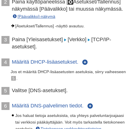
Paina käyttöpaneelissa [
Asetukset/Tallennus]
2
näkymässä [Päävalikko] tai muussa näkymässä.
[Päävalikko]-näkymä
[Asetukset/Tallennus] -näyttö avautuu.
Paina [Yleisasetukset]
[Verkko]
[TCP/IP-
3
asetukset].
Määritä DHCP-lisäasetukset.
4
Jos et määritä DHCP-lisäasetusten asetuksia, siirry vaiheeseen
5
.
Valitse [DNS-asetukset].
5
Määritä DNS-palvelimen tiedot.
6
Jos haluat tietoja asetuksista, ota yhteys palveluntarjoajaasi
tai verkkosi pääkäyttäjään. Voit myös tarkastella tietokoneen
asetuksia.
Tietokoneen verkkoyhteystietojen