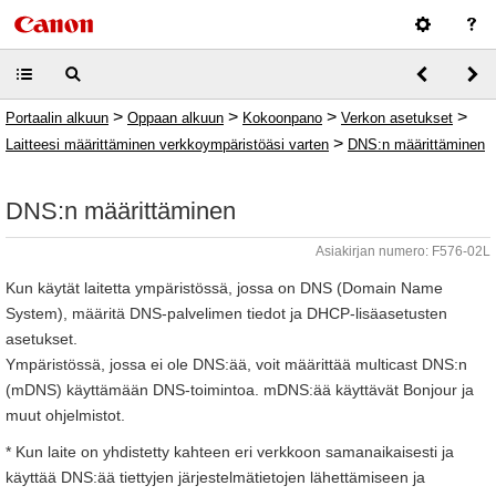
>
>
>
>
Portaalin alkuun
Oppaan alkuun
Kokoonpano
Verkon asetukset
>
Laitteesi määrittäminen verkkoympäristöäsi varten
DNS:n määrittäminen
DNS:n määrittäminen
Asiakirjan numero: F576-02L
Kun käytät laitetta ympäristössä, jossa on DNS (Domain Name
System), määritä DNS-palvelimen tiedot ja DHCP-lisäasetusten
asetukset.
Ympäristössä, jossa ei ole DNS:ää, voit määrittää multicast DNS:n
(mDNS) käyttämään DNS-toimintoa. mDNS:ää käyttävät Bonjour ja
muut ohjelmistot.
* Kun laite on yhdistetty kahteen eri verkkoon samanaikaisesti ja
käyttää DNS:ää tiettyjen järjestelmätietojen lähettämiseen ja