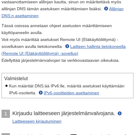
vastaanottamiseen alilinjan kautta, sinun on määritettävä myös
alilinjan DNS tämän asetuksen määrittämisen lisäksi.
Alilinjan
DNS:n asettaminen
Tässä osiossa annetaan ohjeet asetusten määrittämiseen
käyttöpaneelin avulla.
Voit myös määrittää asetukset Remote UI (Etäkäyttöliittymä) -
sovelluksen avulla tietokoneelta.
Laitteen hallinta tietokoneella
(Remote UI (Etäkäyttöliittymä) -sovellus)
Edellyttää järjestelmänvalvojan tai verkkovastaavan oikeuksia.
Valmistelut
Kun määrität DNS:ää IPv6:lle, määritä asetukset käyttämään
IPv6-osoitetta.
IPv6-osoitteiden asettaminen
Kirjaudu laitteeseen järjestelmänvalvojana.
1
Laitteeseen kirjautuminen