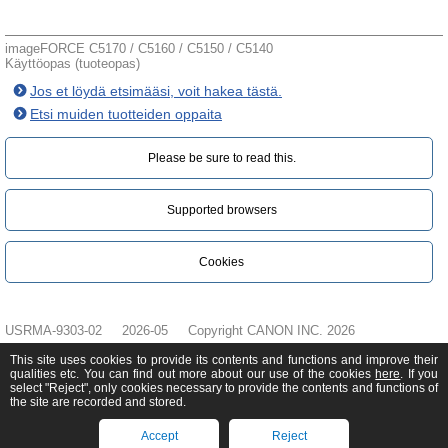
imageFORCE C5170 / C5160 / C5150 / C5140
Käyttöopas (tuoteopas)
Jos et löydä etsimääsi, voit hakea tästä.
Etsi muiden tuotteiden oppaita
Please be sure to read this.‎
Supported browsers
Cookies
USRMA-9303-02
2026-05
Copyright CANON INC. 2026
This site uses cookies to provide its contents and functions and improve their
qualities etc. You can find out more about our use of the cookies
here
. If you
select "Reject", only cookies necessary to provide the contents and functions of
the site are recorded and stored.
Accept
Reject