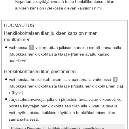
Kirjautumiskäyttäjänimestä tulee henkilökohtaisen tilan
julkisen kansion (verkossa olevan kansion) nimi.
HUOMAUTUS
Henkilökohtaisen tilan julkisen kansion nimen
muuttaminen
Vaiheessa
4
voit muuttaa julkisen kansion nimeä painamalla
[Muokkaa henkilökohtaista tilaa]
[Nimeä avattu kansio
uudelleen].
Henkilökohtaisen tilan poistaminen
Voit poistaa henkilökohtaisen tilasi painamalla vaiheessa
4
[Muokkaa henkilökohtaista tilaa]
[Poista henkilökohtainen tila]
[Kyllä].
Järjestelmänvalvoja, jolla on järjestelmänvalvojan oikeudet, voi
poistaa käyttäjän henkilökohtaisen tilan alla kuvatulla tavalla.
Voit myös poistaa kaikkien käyttäjien henkilökohtaisen tilan
samanaikaisesti.
Kirjaudu Remote UI (etäkäyttöliittymä) -sovelluksen