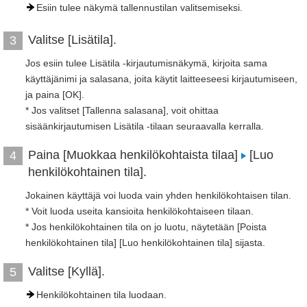
Esiin tulee näkymä tallennustilan valitsemiseksi.
Valitse [Lisätila].
3
Jos esiin tulee Lisätila -kirjautumisnäkymä, kirjoita sama
käyttäjänimi ja salasana, joita käytit laitteeseesi kirjautumiseen,
ja paina [OK].
* Jos valitset [Tallenna salasana], voit ohittaa
sisäänkirjautumisen Lisätila -tilaan seuraavalla kerralla.
Paina [Muokkaa henkilökohtaista tilaa]
[Luo
4
henkilökohtainen tila].
Jokainen käyttäjä voi luoda vain yhden henkilökohtaisen tilan.
* Voit luoda useita kansioita henkilökohtaiseen tilaan.
* Jos henkilökohtainen tila on jo luotu, näytetään [Poista
henkilökohtainen tila] [Luo henkilökohtainen tila] sijasta.
Valitse [Kyllä].
5
Henkilökohtainen tila luodaan.