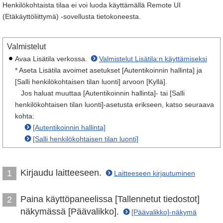
Henkilökohtaista tilaa ei voi luoda käyttämällä Remote UI
(Etäkäyttöliittymä) -sovellusta tietokoneesta.
Valmistelut
Avaa Lisätila verkossa.
Valmistelut Lisätila:n käyttämiseksi
* Aseta Lisätila avoimet asetukset [Autentikoinnin hallinta] ja
[Salli henkilökohtaisen tilan luonti] arvoon [Kyllä].
Jos haluat muuttaa [Autentikoinnin hallinta]- tai [Salli
henkilökohtaisen tilan luonti]-asetusta erikseen, katso seuraava
kohta:
[Autentikoinnin hallinta]
[Salli henkilökohtaisen tilan luonti]
Kirjaudu laitteeseen.
1
Laitteeseen kirjautuminen
Paina käyttöpaneelissa [Tallennetut tiedostot]
2
näkymässä [Päävalikko].
[Päävalikko]-näkymä