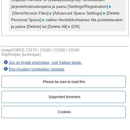
järjestelmänvalvojana ja paina [Settings/Registration]
[Store/Access Files]
[Advanced Space Settings]
[Delete
Personal Space]
valitse Henkilökohtainen tila poistettavaksi
ja paina [Delete] tai [Delete All]
[OK]
imageFORCE C5170 / C5160 / C5150 / C5140
Käyttöopas (tuoteopas)
Jos et löydä etsimääsi, voit hakea tästä.
Etsi muiden tuotteiden oppaita
Please be sure to read this.‎
Supported browsers
Cookies