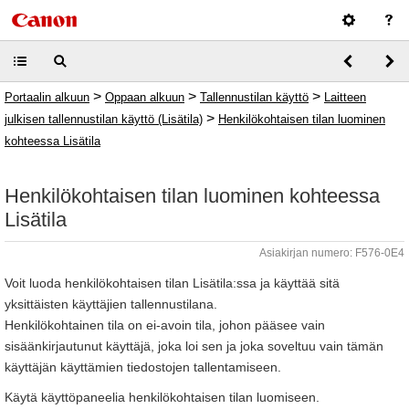
>
>
>
Portaalin alkuun
Oppaan alkuun
Tallennustilan käyttö
Laitteen
>
julkisen tallennustilan käyttö (Lisätila)
Henkilökohtaisen tilan luominen
kohteessa Lisätila
Henkilökohtaisen tilan luominen kohteessa
Lisätila
Asiakirjan numero: F576-0E4
Voit luoda henkilökohtaisen tilan Lisätila:ssa ja käyttää sitä
yksittäisten käyttäjien tallennustilana.
Henkilökohtainen tila on ei-avoin tila, johon pääsee vain
sisäänkirjautunut käyttäjä, joka loi sen ja joka soveltuu vain tämän
käyttäjän käyttämien tiedostojen tallentamiseen.
Käytä käyttöpaneelia henkilökohtaisen tilan luomiseen.