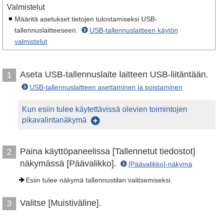
Valmistelut
Määritä asetukset tietojen tulostamiseksi USB-
tallennuslaitteeseen.
USB-tallennuslaitteen käytön
valmistelut
Aseta USB-tallennuslaite laitteen USB-liitäntään.
1
USB-tallennuslaitteen asettaminen ja poistaminen
Kun esiin tulee käytettävissä olevien toimintojen
pikavalintanäkymä
Paina käyttöpaneelissa [Tallennetut tiedostot]
2
näkymässä [Päävalikko].
[Päävalikko]-näkymä
Esiin tulee näkymä tallennustilan valitsemiseksi.
Valitse [Muistiväline].
3