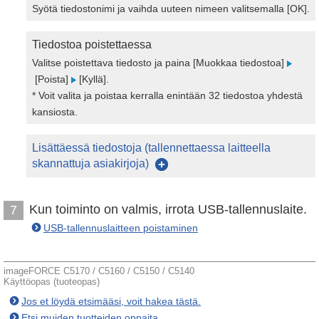
Syötä tiedostonimi ja vaihda uuteen nimeen valitsemalla [OK].
Tiedostoa poistettaessa
Valitse poistettava tiedosto ja paina [Muokkaa tiedostoa]
[Poista]
[Kyllä].
* Voit valita ja poistaa kerralla enintään 32 tiedostoa yhdestä
kansiosta.
Lisättäessä tiedostoja (tallennettaessa laitteella
skannattuja asiakirjoja)
Kun toiminto on valmis, irrota USB-tallennuslaite.
7
USB-tallennuslaitteen poistaminen
imageFORCE C5170 / C5160 / C5150 / C5140
Käyttöopas (tuoteopas)
Jos et löydä etsimääsi, voit hakea tästä.
Etsi muiden tuotteiden oppaita