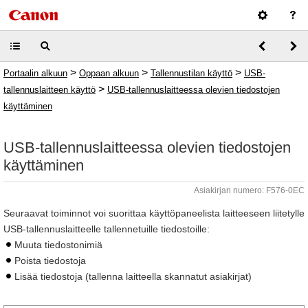
>
>
>
Portaalin alkuun
Oppaan alkuun
Tallennustilan käyttö
USB-
>
tallennuslaitteen käyttö
USB-tallennuslaitteessa olevien tiedostojen
käyttäminen
USB-tallennuslaitteessa olevien tiedostojen
käyttäminen
Asiakirjan numero: F576-0EC
Seuraavat toiminnot voi suorittaa käyttöpaneelista laitteeseen liitetylle
USB-tallennuslaitteelle tallennetuille tiedostoille:
Muuta tiedostonimiä
Poista tiedostoja
Lisää tiedostoja (tallenna laitteella skannatut asiakirjat)