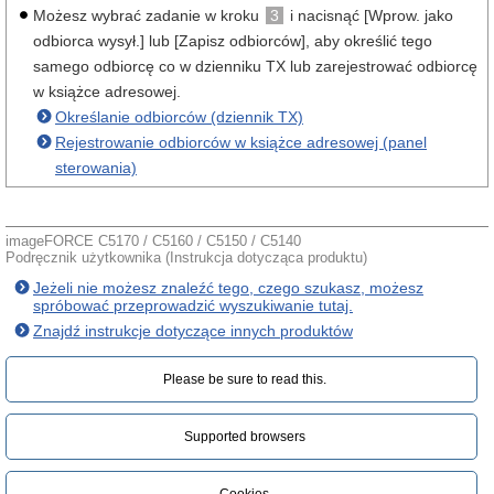
Możesz wybrać zadanie w kroku
3
i nacisnąć [Wprow. jako
odbiorca wysył.] lub [Zapisz odbiorców], aby określić tego
samego odbiorcę co w dzienniku TX lub zarejestrować odbiorcę
w książce adresowej.
Określanie odbiorców (dziennik TX)
Rejestrowanie odbiorców w książce adresowej (panel
sterowania)
imageFORCE C5170 / C5160 / C5150 / C5140
Podręcznik użytkownika (Instrukcja dotycząca produktu)
Jeżeli nie możesz znaleźć tego, czego szukasz, możesz
spróbować przeprowadzić wyszukiwanie tutaj.
Znajdź instrukcje dotyczące innych produktów
Please be sure to read this.‎
Supported browsers