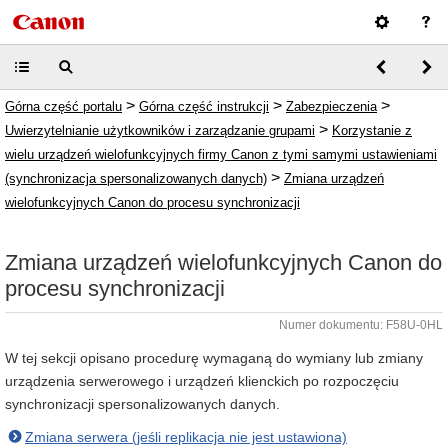
>
>
>
Górna część portalu
Górna część instrukcji
Zabezpieczenia
>
Uwierzytelnianie użytkowników i zarządzanie grupami
Korzystanie z
wielu urządzeń wielofunkcyjnych firmy Canon z tymi samymi ustawieniami
>
(synchronizacja spersonalizowanych danych)
Zmiana urządzeń
wielofunkcyjnych Canon do procesu synchronizacji
Zmiana urządzeń wielofunkcyjnych Canon do
procesu synchronizacji
Numer dokumentu: F58U-0HL
W tej sekcji opisano procedurę wymaganą do wymiany lub zmiany
urządzenia serwerowego i urządzeń klienckich po rozpoczęciu
synchronizacji spersonalizowanych danych.
Zmiana serwera (jeśli replikacja nie jest ustawiona)