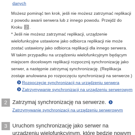
danych
Możesz pominąć ten krok, jeśli nie możesz zatrzymać replikacji
z powodu awarii serwera lub z innego powodu. Przejdź do
Kroku
2
.
* Jeśli nie możesz zatrzymać replikacji, urządzenie
wielofunkcyjne ustawione jako odbiorca replikacji nie może
zostać ustawiony jako odbiorca replikacji dla innego serwera.
W takim przypadku na urządzeniu wielofunkcyjnym będącym
miejscem docelowym replikacji rozpocznij synchronizację jako
serwer, a następnie zatrzymaj synchronizację. (Replikacja
zostaje anulowana po rozpoczęciu synchronizacji na serwerze.)
Rozpoczęcie synchronizacji na urządzeniu serwera
Zatrzymywanie synchronizacji na urządzeniu serwerowym
Zatrzymaj synchronizację na serwerze.
2
Zatrzymywanie synchronizacji na urządzeniu serwerowym
Uruchom synchronizację jako serwer na
3
urządzeniu wielofunkcyjnym, które będzie nowym