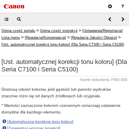
>
>
Górna część portalu
Górna część instrukcji
[Ustawienia/Rejestracja]
>
>
>
Lista menu
[Regulacja/Konserwacja]
[Regulacja Jakości Obrazu]
[Ust. automatycznej korekcji tonu koloru] (Dla Seria C7100 i Seria C5100)
[Ust. automatycznej korekcji tonu koloru] (Dla
Seria C7100 i Seria C5100)
Numer dokumentu: F58U-0SE
Dostosuj odcień kolorów, jeśli gęstość lub jasność wydruków
znacznie różni się od danych źródłowych lub oryginału.
* Wartości zaznaczone kolorem czerwonym oznaczają ustawienia
domyślne dla każdego elementu.
[Automatyczna korekcja tonu koloru]
[Zarejestruj wzorzec korekcji]