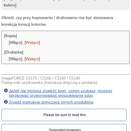
koloru]
Określ, czy przy kopiowaniu i drukowaniu ma być stosowana
korekcja tonacji kolorów.
[Kopia]
[Włącz], [
Wyłącz
]
[Drukarka]
[Włącz], [
Wyłącz
]
imageFORCE C5170 / C5160 / C5150 / C5140
Podręcznik użytkownika (Instrukcja dotycząca produktu)
Jeżeli nie możesz znaleźć tego, czego szukasz, możesz
spróbować przeprowadzić wyszukiwanie tutaj.
Znajdź instrukcje dotyczące innych produktów
Please be sure to read this.‎
Supported browsers