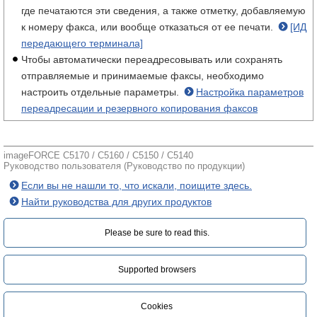
где печатаются эти сведения, а также отметку, добавляемую
к номеру факса, или вообще отказаться от ее печати.
[ИД
передающего терминала]
Чтобы автоматически переадресовывать или сохранять
отправляемые и принимаемые факсы, необходимо
настроить отдельные параметры.
Настройка параметров
переадресации и резервного копирования факсов
imageFORCE C5170 / C5160 / C5150 / C5140
Руководство пользователя (Руководство по продукции)
Если вы не нашли то, что искали, поищите здесь.
Найти руководства для других продуктов
Please be sure to read this.‎
Supported browsers
Cookies