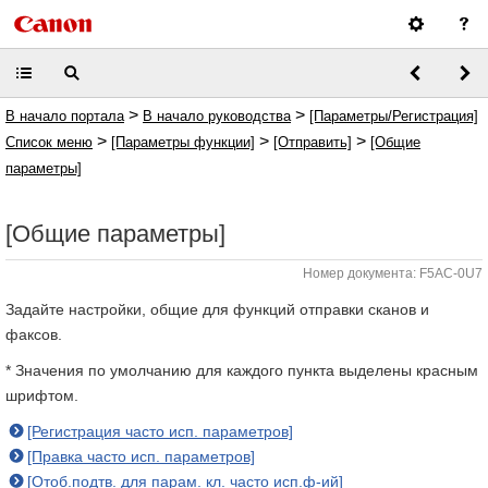
>
>
В начало портала
В начало руководства
[Параметры/Регистрация]
>
>
>
Список меню
[Параметры функции]
[Отправить]
[Общие
параметры]
[Общие параметры]
Номер документа: F5AC-0U7
Задайте настройки, общие для функций отправки сканов и
факсов.
* Значения по умолчанию для каждого пункта выделены красным
шрифтом.
[Регистрация часто исп. параметров]
[Правка часто исп. параметров]
[Отоб.подтв. для парам. кл. часто исп.ф-ий]