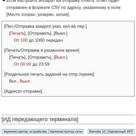
Если настроить аппарат на отправку отчета, отчет будет
отправлен в формате CSV по адресу, указанному в поле
[Место сохран. резервн. копии].
[Печ./Отправка каждого указ. кол-ва пер.]
[
Печать
], [Отправить], [Выкл.]
От
100
до 1000 передач
[Печать/Отправка в указанное время]
[Печать], [Отправить], [
Выкл.
]
От
00:00
до 23:59
[Раздельная печать заданий на отпр./прием]
Вкл.,
Выкл.
[Адресат отправки]
[ИД передающего терминала]