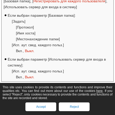
[Базовая папка], [
Регистрировать для каждого пользователя
],
[Использовать сервер для входа в систему]
Если выбран параметр [Базовая папка]:
[Задать]
[Протокол]
[Имя хоста]
[Местонахождение папки]
[Исп. аут. свед. каждого польз.]
Вкл.,
Выкл.
Если выбран параметр [Использовать сервер для входа в
систему]:
[Исп. аут. свед. каждого польз.]
Вкл.,
Выкл.
This site uses cookies to provide its contents and functions and improve their
qualities etc. You can find out more about our use of the cookies
here
. If you
select "Reject", only cookies necessary to provide the contents and functions of
the site are recorded and stored.
[Ограничить повторную отправку из журнала]
Accept
Reject