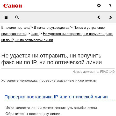
>
>
В начало портала
В начало руководства
Поиск и устранение
>
>
неисправностей
Факс
Не удается ни отправить, ни получить факс
ни по IP, ни по оптической линии
Не удается ни отправить, ни получить
факс ни по IP, ни по оптической линии
Номер документа: F5AC-140
Устраните неполадку, проверив указанные ниже пункты.
Проверка поставщика IP или оптической линии
Из-за качества линии может возникнуть ошибка связи.
Обратитесь к поставщику линии.