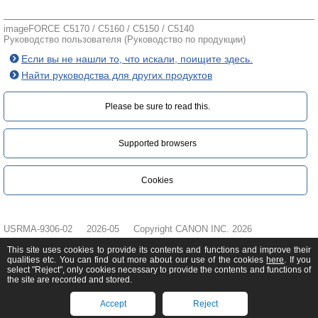
imageFORCE C5170 / C5160 / C5150 / C5140
Руководство пользователя (Руководство по продукции)
Если вы не нашли то, что искали, поищите здесь.
Найти руководства для других продуктов
Please be sure to read this.‎
Supported browsers
Cookies
USRMA-9306-02
2026-05
Copyright CANON INC. 2026
This site uses cookies to provide its contents and functions and improve their
qualities etc. You can find out more about our use of the cookies
here
. If you
select "Reject", only cookies necessary to provide the contents and functions of
the site are recorded and stored.
Accept
Reject