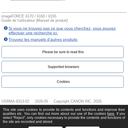
imageFORCE 6170 / 6160 / 6155
Guide de l'utilisateur (Manuel de produit)
Si vous ne trouvez pas ce que vous cherchez, vous pouvez
effectuer une recherche ici.
Trouvez les manuels d’autres produits
Please be sure to read this.‎
Supported browsers
Cookies
USRMA-9313-02
2026-05
Copyright CANON INC. 2026
This site uses cookies to provide its contents and functions and improve their
qualities etc. You can find out more about our use of the cookies
here
. If you
select "Reject", only cookies necessary to provide the contents and functions of
the site are recorded and stored.